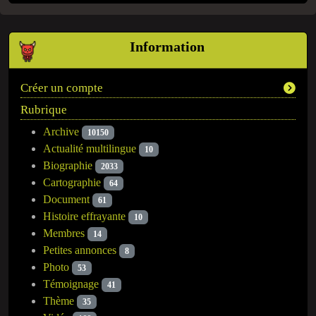
Information
Créer un compte
Rubrique
Archive
10150
Actualité multilingue
10
Biographie
2033
Cartographie
64
Document
61
Histoire effrayante
10
Membres
14
Petites annonces
8
Photo
53
Témoignage
41
Thème
35