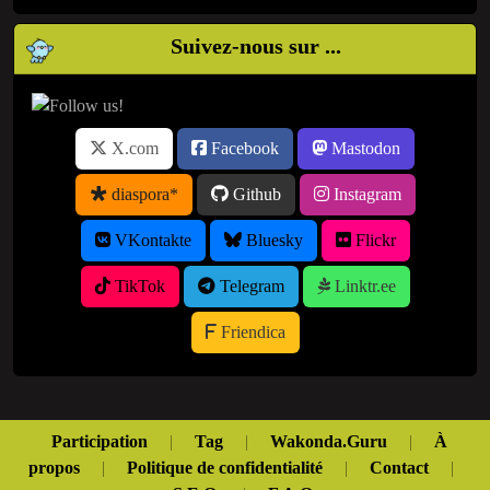
Suivez-nous sur ...
X.com
Facebook
Mastodon
diaspora*
Github
Instagram
VKontakte
Bluesky
Flickr
TikTok
Telegram
Linktr.ee
Friendica
Participation
|
Tag
|
Wakonda.Guru
|
À
propos
|
Politique de confidentialité
|
Contact
|