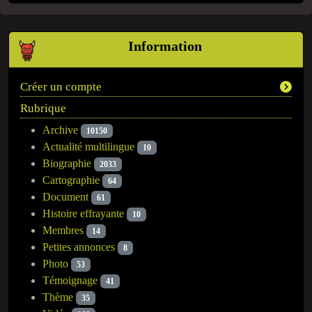
Information
Créer un compte
Rubrique
Archive
10150
Actualité multilingue
10
Biographie
2033
Cartographie
64
Document
61
Histoire effrayante
10
Membres
14
Petites annonces
8
Photo
53
Témoignage
41
Thème
35