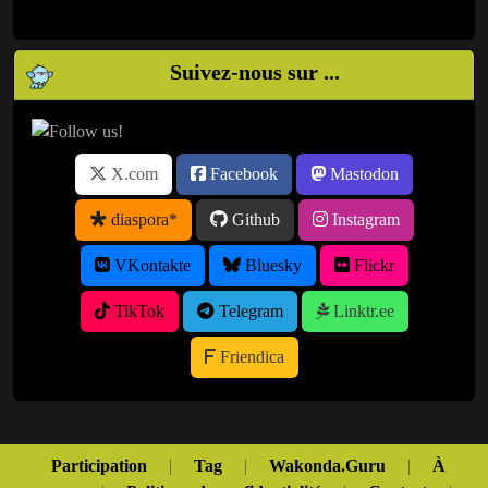
Suivez-nous sur ...
X.com
Facebook
Mastodon
diaspora*
Github
Instagram
VKontakte
Bluesky
Flickr
TikTok
Telegram
Linktr.ee
Friendica
Participation
|
Tag
|
Wakonda.Guru
|
À