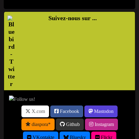
Suivez-nous sur ...
X.com
Facebook
Mastodon
diaspora*
Github
Instagram
VKontakte
Bluesky
Flickr