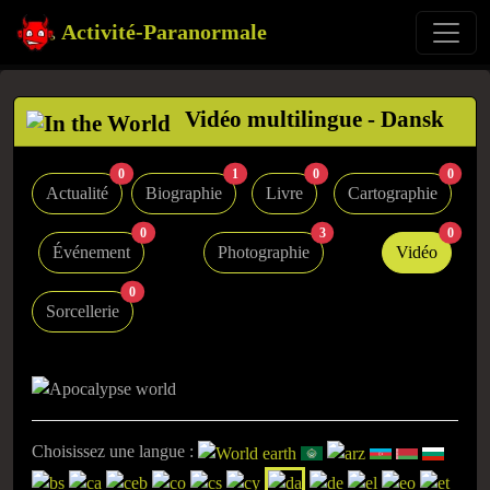
Activité-Paranormale
Vidéo multilingue - Dansk
0
1
0
0
Actualité
Biographie
Livre
Cartographie
0
3
0
Événement
Photographie
Vidéo
0
Sorcellerie
Choisissez une langue :