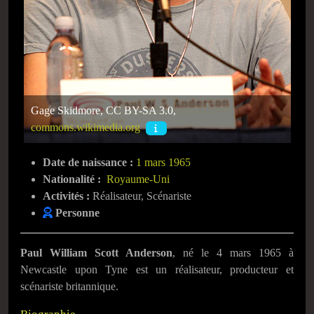
Gage Skidmore, CC BY-SA 3.0,
commons.wikimedia.org
Date de naissance :
1 mars 1965
Nationalité :
Royaume-Uni
Activités :
Réalisateur, Scénariste
Personne
Paul William Scott Anderson
, né le
4 mars 1965
à
Newcastle upon Tyne est un réalisateur, producteur et
scénariste britannique.