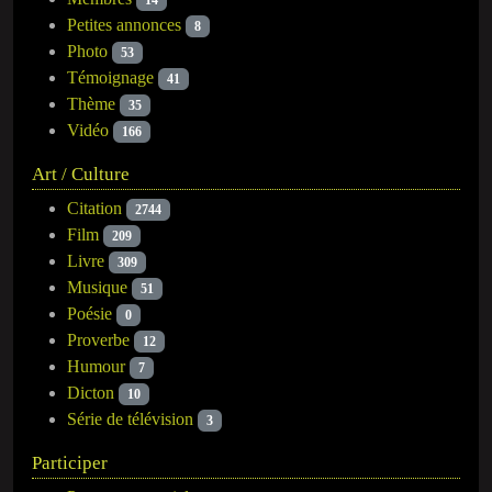
14
Petites annonces
8
Photo
53
Témoignage
41
Thème
35
Vidéo
166
Art / Culture
Citation
2744
Film
209
Livre
309
Musique
51
Poésie
0
Proverbe
12
Humour
7
Dicton
10
Série de télévision
3
Participer