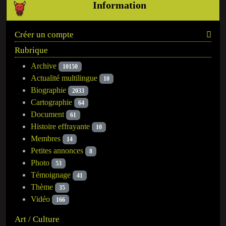
Information
Créer un compte
Rubrique
Archive
10150
Actualité multilingue
10
Biographie
2033
Cartographie
64
Document
61
Histoire effrayante
10
Membres
14
Petites annonces
8
Photo
53
Témoignage
41
Thème
35
Vidéo
166
Art / Culture