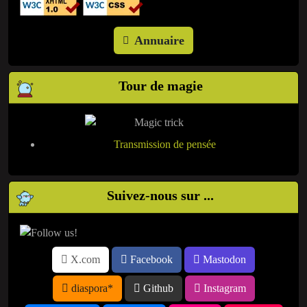
Annuaire
Tour de magie
Transmission de pensée
Suivez-nous sur ...
X.com
Facebook
Mastodon
diaspora*
Github
Instagram