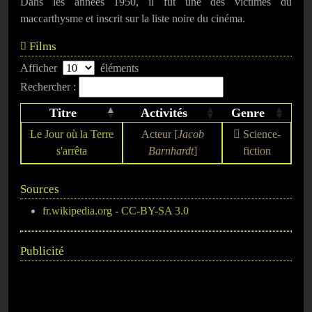
Dans les années 1950, il fut une des victimes du
maccarthysme et inscrit sur la liste noire du cinéma.
Films
Afficher
éléments
Rechercher :
Titre
Activités
Genre
Le Jour où la Terre
Acteur [
Jacob
Science-
s'arrêta
Barnhardt
]
fiction
Sources
fr.wikipedia.org
-
CC-BY-SA 3.0
Publicité