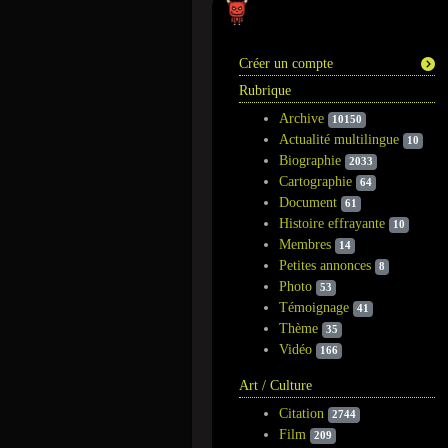
Information
Créer un compte
Rubrique
Archive
10150
Actualité multilingue
10
Biographie
2033
Cartographie
64
Document
61
Histoire effrayante
10
Membres
14
Petites annonces
8
Photo
53
Témoignage
41
Thème
35
Vidéo
166
Art / Culture
Citation
2744
Film
209