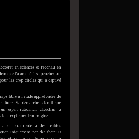
doctorat en sciences et reconnu en
démique l'a amené à se pencher sur
our les crop circles qui a captivé
emps libre à l'étude approfondie de
culture. Sa démarche scientifique
un esprit rationnel, cherchant à
aient expliquer leur origine.
 a été confronté à des réalités
liquer uniquement par des facteurs
ctive et à envisager le monde d'un