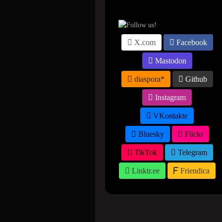
X.com
Facebook
Mastodon
diaspora*
Github
Instagram
VKontakte
Bluesky
Flickr
TikTok
Telegram
Linktr.ee
Friendica