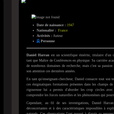
Daniel Harran
Date de naissance :
1947
Nationalité :
France
Activités :
Auteur
Personne
Daniel Harran
est un scientifique émérite, titulaire d'un 
tant que Maître de Conférences en physique. Sa carrière aca
de nombreux domaines de recherche, mais c'est sa passion p
son attention ces dernières années.
En tant qu'enseignant-chercheur, Daniel consacre tout son t
ces énigmatiques formations présentes dans les champs de 
rigoureuse lui a permis d'aborder les crop circles avec 
comprendre les forces naturelles et les phénomènes qui pourr
Cependant, au fil de ses investigations, Daniel Harran
déconcertantes et à des caractéristiques impossibles à exp
naturels. Ces observations l'ont poussé à élargir sa perspe