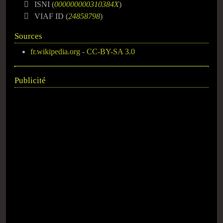
ISNI (
000000000310384X
)
VIAF ID (
24858798
)
Sources
fr.wikipedia.org
-
CC-BY-SA 3.0
Publicité