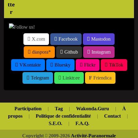
X.com
Facebook
Mastodon
diaspora*
Github
Instagram
VKontakte
Bluesky
Flickr
TikTok
Telegram
Linktr.ee
Friendica
Participation
|
Tag
|
Wakonda.Guru
|
À
propos
|
Politique de confidentialité
|
Contact
|
S.E.O.
|
F.A.Q.
Copyright
2009-2026
Activité-Paranormale