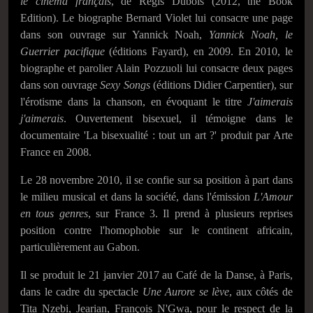
le cinéma français
, de Régis Dubois (2012, the Book
Edition). Le biographe Bernard Violet lui consacre une page
dans son ouvrage sur Yannick Noah,
Yannick Noah, le
Guerrier pacifique
(éditions Fayard), en 2009. En 2010, le
biographe et parolier Alain Pozzuoli lui consacre deux pages
dans son ouvrage
Sexy Songs
(éditions Didier Carpentier), sur
l'érotisme dans la chanson, en évoquant le titre
J'aimerais
j'aimerais
. Ouvertement bisexuel, il témoigne dans le
documentaire 'La bisexualité : tout un art ?' produit par Arte
France en 2008.
Le
28 novembre 2010
, il se confie sur sa position à part dans
le milieu musical et dans la société, dans l'émission
L'Amour
en tous genres
, sur France 3. Il prend à plusieurs reprises
position contre l'homophobie sur le continent africain,
particulièrement au Gabon.
Il se produit le
21 janvier 2017
au Café de la Danse, à Paris,
dans le cadre du spectacle
Une Aurore se lève
, aux côtés de
Tita Nzebi, Jearian, François N'Gwa, pour le respect de la