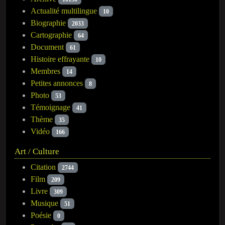
Actualité multilingue
10
Biographie
2033
Cartographie
64
Document
61
Histoire effrayante
10
Membres
14
Petites annonces
8
Photo
53
Témoignage
41
Thème
35
Vidéo
166
Art / Culture
Citation
2744
Film
209
Livre
309
Musique
51
Poésie
0