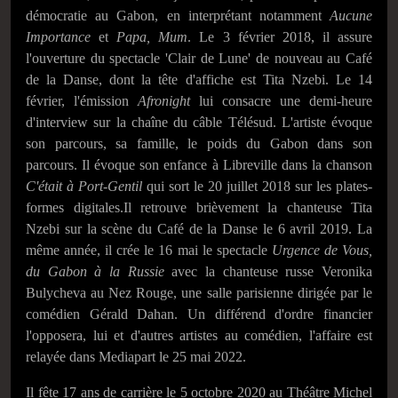
démocratie au Gabon, en interprétant notamment
Aucune
Importance
et
Papa, Mum
. Le
3 février 2018
, il assure
l'ouverture du spectacle 'Clair de Lune' de nouveau au Café
de la Danse, dont la tête d'affiche est Tita Nzebi. Le
14
février
, l'émission
Afronight
lui consacre une demi-heure
d'interview sur la chaîne du câble Télésud. L'artiste évoque
son parcours, sa famille, le poids du Gabon dans son
parcours. Il évoque son enfance à Libreville dans la chanson
C'était à Port-Gentil
qui sort le
20 juillet
2018 sur les plates-
formes digitales.Il retrouve brièvement la chanteuse Tita
Nzebi sur la scène du Café de la Danse le 6 avril 2019. La
même année, il crée le 16 mai le spectacle
Urgence de Vous,
du Gabon à la Russie
avec la chanteuse russe Veronika
Bulycheva au Nez Rouge, une salle parisienne dirigée par le
comédien Gérald Dahan. Un différend d'ordre financier
l'opposera, lui et d'autres artistes au comédien, l'affaire est
relayée dans Mediapart le 25 mai 2022.
Il fête 17 ans de carrière le 5 octobre 2020 au Théâtre Michel