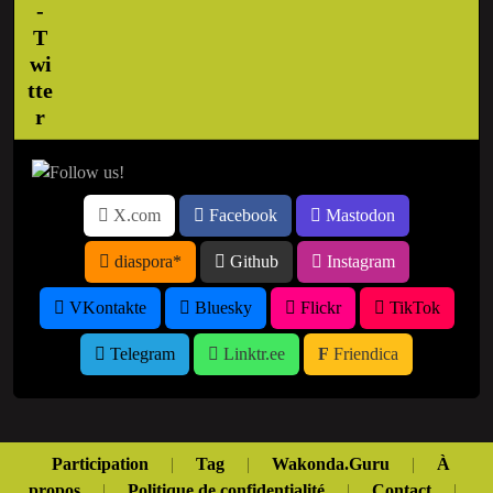
X.com
Facebook
Mastodon
diaspora*
Github
Instagram
VKontakte
Bluesky
Flickr
TikTok
Telegram
Linktr.ee
Friendica
Participation
|
Tag
|
Wakonda.Guru
|
À
propos
|
Politique de confidentialité
|
Contact
|