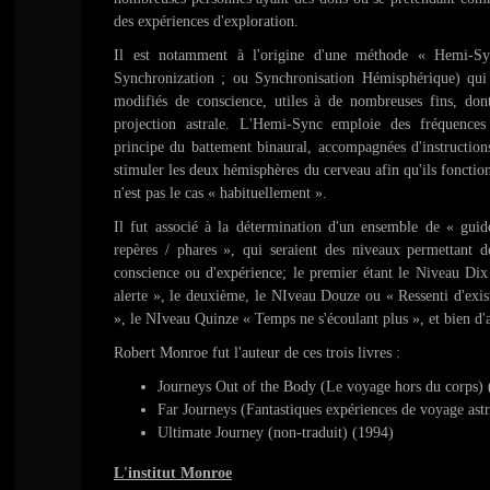
des expériences d'exploration.
Il est notamment à l'origine d'une méthode « Hemi-Sy
Synchronization ; ou Synchronisation Hémisphérique) qui fa
modifiés de conscience, utiles à de nombreuses fins, dont
projection astrale. L'Hemi-Sync emploie des fréquences
principe du battement binaural, accompagnées d'instructions
stimuler les deux hémisphères du cerveau afin qu'ils foncti
n'est pas le cas « habituellement ».
Il fut associé à la détermination d'un ensemble de « gui
repères / phares », qui seraient des niveaux permettant de
conscience ou d'expérience; le premier étant le Niveau Di
alerte », le deuxième, le NIveau Douze ou « Ressenti d'exi
», le NIveau Quinze « Temps ne s'écoulant plus », et bien d'a
Robert Monroe fut l'auteur de ces trois livres :
Journeys Out of the Body (Le voyage hors du corps)
Far Journeys (Fantastiques expériences de voyage astr
Ultimate Journey (non-traduit) (1994)
L'institut Monroe