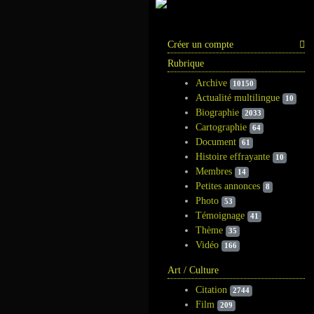
Information
Créer un compte
Rubrique
Archive
10150
Actualité multilingue
10
Biographie
2033
Cartographie
64
Document
61
Histoire effrayante
10
Membres
14
Petites annonces
8
Photo
53
Témoignage
41
Thème
35
Vidéo
166
Art / Culture
Citation
2744
Film
209