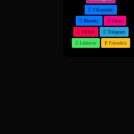
VKontakte
Bluesky
Flickr
TikTok
Telegram
Linktr.ee
Friendica