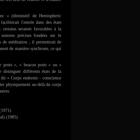
nc » (diminutif de Hemispheric
ciliterait l'entrée dans des états
 certains seraient favorables à la
 sonores précises fondées sur le
 de méditation ; il permettrait de
onnent de manière synchrone, ce qui
de posts », « beacon posts » ou «
 distinguer différents états de la
x dit « Corps endormi - conscience
ster physiquement au-delà du corps
utres.
 (1971)
al) (1985)