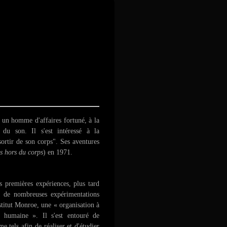
un homme d'affaires fortuné, à la
du son. Il s'est intéressé à la
sortir de son corps". Ses aventures
s hors du corps
) en 1971.
s premières expériences, plus tard
s de nombreuses expérimentations
Institut Monroe, une « organisation à
e humaine ». Il s'est entouré de
tels afin de réaliser et d'étudier