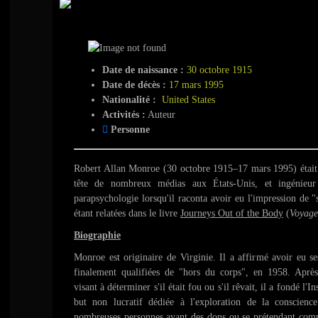
Robert Monroe
Date de naissance :
30 octobre 1915
Date de décès :
17 mars 1995
Nationalité :
United States
Activités :
Auteur
Personne
Robert Allan Monroe (30 octobre 1915–17 mars 1995) était 
tête de nombreux médias aux États-Unis, et ingénieur 
parapsychologie lorsqu'il raconta avoir eu l'impression de "
étant relatées dans le livre
Journeys Out of the Body
(
Voyage
Biographie
Monroe est originaire de Virginie. Il a affirmé avoir eu se
finalement qualifiées de "hors du corps", en 1958. Aprè
visant à déterminer s'il était fou ou s'il rêvait, il a fondé l'
but non lucratif dédiée à l'exploration de la conscienc
nombreuses personnes ayant des dons ou se prétendant comme 