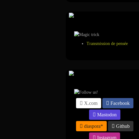
Tour de magie
Transmission de pensée
Suivez-nous sur ...
X.com
Facebook
Mastodon
diaspora*
Github
Instagram