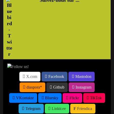
X.com
Facebook
Mastodon
diaspora*
Github
Instagram
VKontakte
Bluesky
Flickr
TikTok
Telegram
Linktr.ee
Friendica