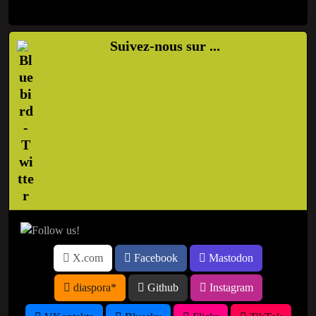
Suivez-nous sur ...
X.com
Facebook
Mastodon
diaspora*
Github
Instagram