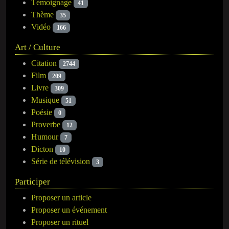
Témoignage
41
Thème
35
Vidéo
166
Art / Culture
Citation
2744
Film
209
Livre
309
Musique
51
Poésie
0
Proverbe
12
Humour
7
Dicton
10
Série de télévision
3
Participer
Proposer un article
Proposer un événement
Proposer un rituel