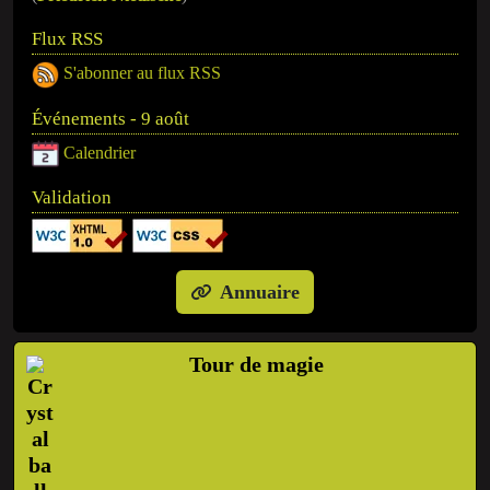
Flux RSS
S'abonner au flux RSS
Événements - 9 août
Calendrier
Validation
Annuaire
Tour de magie