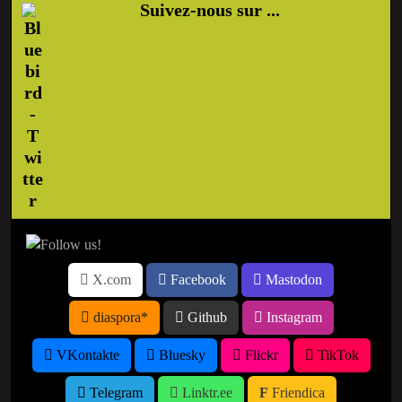
Suivez-nous sur ...
X.com
Facebook
Mastodon
diaspora*
Github
Instagram
VKontakte
Bluesky
Flickr
TikTok
Telegram
Linktr.ee
Friendica