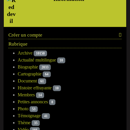
Créer un compte
Rubrique
Archive
10150
Actualité multilingue
10
Biographie
2033
Cartographie
64
Document
61
Histoire effrayante
10
Membres
14
Petites annonces
8
Photo
53
Témoignage
41
Thème
35
Vidéo
166