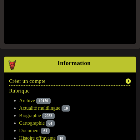
Information
Créer un compte
Rubrique
Archive
10150
Actualité multilingue
10
Biographie
2033
Cartographie
64
Document
61
Histoire effrayante
10