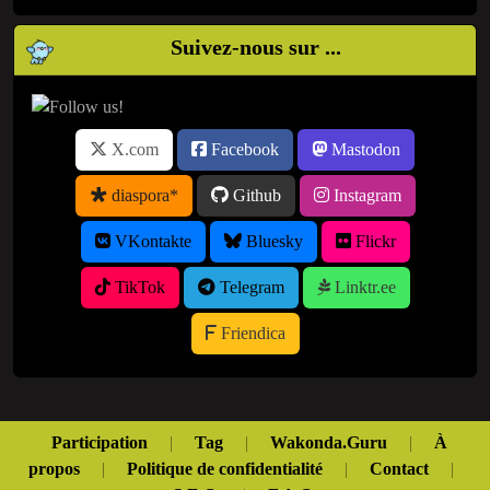
Suivez-nous sur ...
X.com
Facebook
Mastodon
diaspora*
Github
Instagram
VKontakte
Bluesky
Flickr
TikTok
Telegram
Linktr.ee
Friendica
Participation
|
Tag
|
Wakonda.Guru
|
À
propos
|
Politique de confidentialité
|
Contact
|