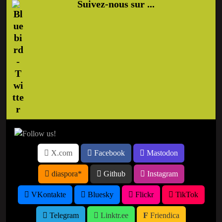
Suivez-nous sur ...
X.com
Facebook
Mastodon
diaspora*
Github
Instagram
VKontakte
Bluesky
Flickr
TikTok
Telegram
Linktr.ee
Friendica