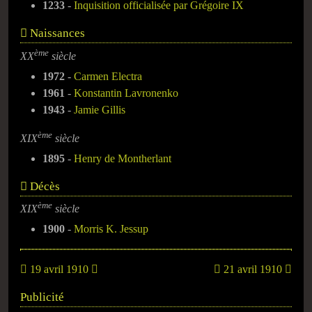
1233
-
Inquisition officialisée par Grégoire IX
Naissances
ème
XX
siècle
1972
-
Carmen Electra
1961
-
Konstantin Lavronenko
1943
-
Jamie Gillis
ème
XIX
siècle
1895
-
Henry de Montherlant
Décès
ème
XIX
siècle
1900
-
Morris K. Jessup
19 avril 1910
21 avril 1910
Publicité