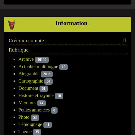
Information
Créer un compte
Rubrique
Archive
10150
Actualité multilingue
10
Biographie
2033
Cartographie
64
Document
61
Histoire effrayante
10
Membres
14
Petites annonces
8
Photo
53
Témoignage
41
Thème
35