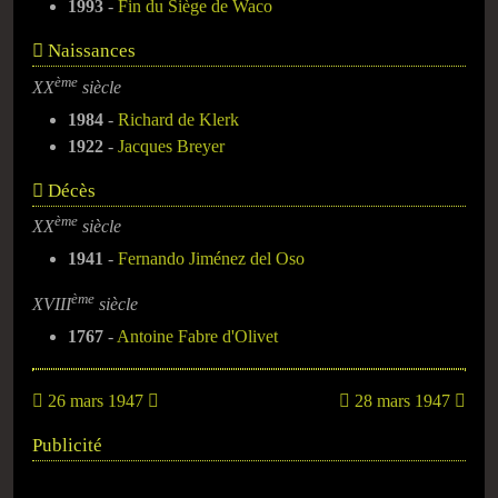
1993
-
Fin du Siège de Waco
Naissances
ème
XX
siècle
1984
-
Richard de Klerk
1922
-
Jacques Breyer
Décès
ème
XX
siècle
1941
-
Fernando Jiménez del Oso
ème
XVIII
siècle
1767
-
Antoine Fabre d'Olivet
26 mars 1947
28 mars 1947
Publicité