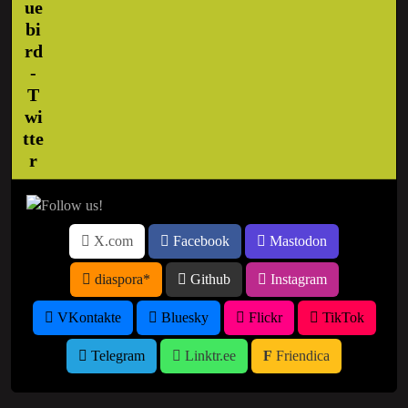
X.com
Facebook
Mastodon
diaspora*
Github
Instagram
VKontakte
Bluesky
Flickr
TikTok
Telegram
Linktr.ee
Friendica