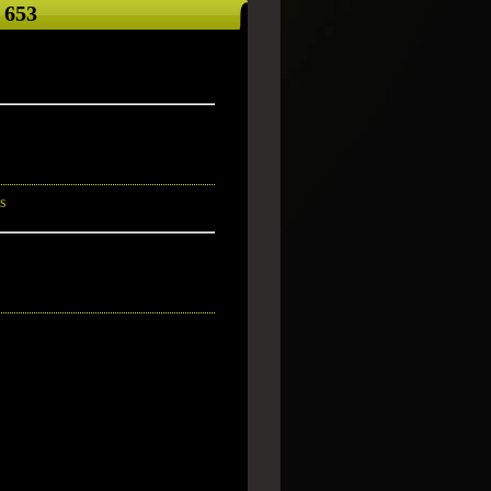
 653
s