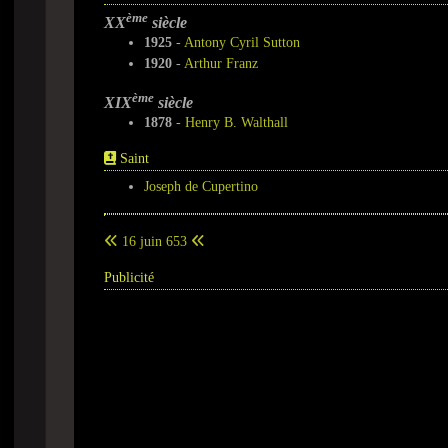
ème
XX
siècle
1925
-
Antony Cyril Sutton
1920
-
Arthur Franz
ème
XIX
siècle
1878
-
Henry B. Walthall
Saint
Joseph de Cupertino
16 juin 653
Publicité