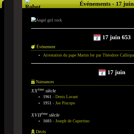
Événements - 17 juin
17 juin 653
Événement
Arrestation du pape Martin Ier par Théodore Calliopa
17 juin
Naissances
ème
XX
siècle
1961
-
Denis Lavant
1951
-
Joe Piscopo
ème
XVII
siècle
1603
-
Joseph de Cupertino
Décès