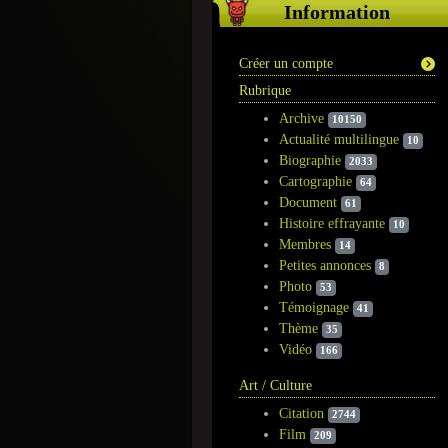
Information
Créer un compte
Rubrique
Archive
10150
Actualité multilingue
10
Biographie
2033
Cartographie
64
Document
61
Histoire effrayante
10
Membres
14
Petites annonces
8
Photo
53
Témoignage
41
Thème
35
Vidéo
166
Art / Culture
Citation
2744
Film
209