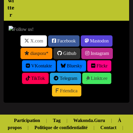
X.com
Facebook
Mastodon
diaspora*
Github
Instagram
VKontakte
Bluesky
Flickr
TikTok
Telegram
Linktr.ee
Friendica
Participation
|
Tag
|
Wakonda.Guru
|
À
propos
|
Politique de confidentialité
|
Contact
|