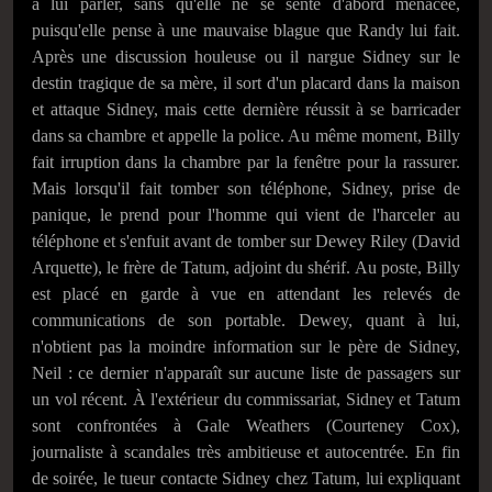
à lui parler, sans qu'elle ne se sente d'abord menacée,
puisqu'elle pense à une mauvaise blague que Randy lui fait.
Après une discussion houleuse ou il nargue Sidney sur le
destin tragique de sa mère, il sort d'un placard dans la maison
et attaque Sidney, mais cette dernière réussit à se barricader
dans sa chambre et appelle la police. Au même moment, Billy
fait irruption dans la chambre par la fenêtre pour la rassurer.
Mais lorsqu'il fait tomber son téléphone, Sidney, prise de
panique, le prend pour l'homme qui vient de l'harceler au
téléphone et s'enfuit avant de tomber sur Dewey Riley (David
Arquette), le frère de Tatum, adjoint du shérif. Au poste, Billy
est placé en garde à vue en attendant les relevés de
communications de son portable. Dewey, quant à lui,
n'obtient pas la moindre information sur le père de Sidney,
Neil : ce dernier n'apparaît sur aucune liste de passagers sur
un vol récent. À l'extérieur du commissariat, Sidney et Tatum
sont confrontées à Gale Weathers (Courteney Cox),
journaliste à scandales très ambitieuse et autocentrée. En fin
de soirée, le tueur contacte Sidney chez Tatum, lui expliquant