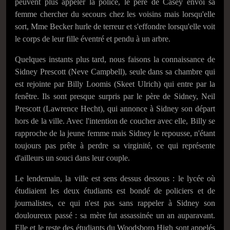
peuvent plus appeler la police, le père de Casey envoi sa
femme chercher du secours chez les voisins mais lorsqu'elle
sort, Mme Becker hurle de terreur et s'effondre lorsqu'elle voit
le corps de leur fille éventré et pendu à un arbre.
Quelques instants plus tard, nous faisons la connaissance de
Sidney Prescott (Neve Campbell), seule dans sa chambre qui
est rejointe par Billy Loomis (Skeet Ulrich) qui entre par la
fenêtre. Ils sont presque surpris par le père de Sidney, Neil
Prescott (Lawrence Hecht), qui annonce à Sidney son départ
hors de la ville. Avec l'intention de coucher avec elle, Billy se
rapproche de la jeune femme mais Sidney le repousse, n'étant
toujours pas prête à perdre sa virginité, ce qui représente
d'ailleurs un souci dans leur couple.
Le lendemain, la ville est sens dessus dessous : le lycée où
étudiaient les deux étudiants est bondé de policiers et de
journalistes, ce qui n'est pas sans rappeler à Sidney son
douloureux passé : sa mère fut assassinée un an auparavant.
Elle et le reste des étudiants du Woodsboro High sont appelés