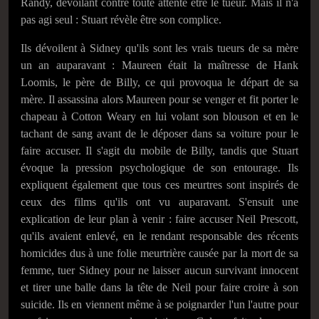
Randy, dévoilant contre toute attente être le tueur. Mais il n'a
pas agi seul : Stuart révèle être son complice.
Ils dévoilent à Sidney qu'ils sont les vrais tueurs de sa mère
un an auparavant : Maureen était la maîtresse de Hank
Loomis, le père de Billy, ce qui provoqua le départ de sa
mère. Il assassina alors Maureen pour se venger et fit porter le
chapeau à Cotton Weary en lui volant son blouson et en le
tachant de sang avant de le déposer dans sa voiture pour le
faire accuser. Il s'agit du mobile de Billy, tandis que Stuart
évoque la pression psychologique de son entourage. Ils
expliquent également que tous ces meurtres sont inspirés de
ceux des films qu'ils ont vu auparavant. S'ensuit une
explication de leur plan à venir : faire accuser Neil Prescott,
qu'ils avaient enlevé, en le rendant responsable des récents
homicides dus à une folie meurtrière causée par la mort de sa
femme, tuer Sidney pour ne laisser aucun survivant innocent
et tirer une balle dans la tête de Neil pour faire croire à son
suicide. Ils en viennent même à se poignarder l'un l'autre pour