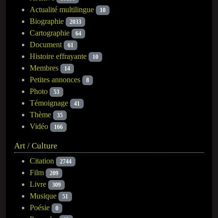
Actualité multilingue
10
Biographie
2033
Cartographie
64
Document
61
Histoire effrayante
10
Membres
14
Petites annonces
8
Photo
53
Témoignage
41
Thème
35
Vidéo
166
Art / Culture
Citation
2744
Film
209
Livre
309
Musique
51
Poésie
0