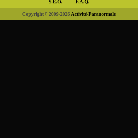
S.E.O.
|
F.A.Q.
Copyright
2009-2026
Activité-Paranormale