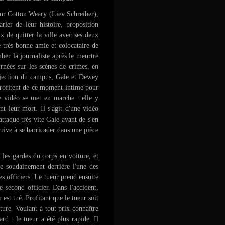
sur Cotton Weary (Liev Schreiber),
ler de leur histoire, proposition
x de quitter la ville avec ses deux
 très bonne amie et colocataire de
er la journaliste après le meurtre
rnées sur les scènes de crimes, en
projection du campus, Gale et Dewey
 profitent de ce moment intime pour
e vidéo se met en marche : elle y
t leur mort. Il s'agit d'une vidéo
attaque très vite Gale avant de s'en
rive à se barricader dans une pièce
les gardes du corps en voiture, et
 soudainement derrière l'une des
des officiers. Le tueur prend ensuite
e second officier. Dans l'accident,
 est tué. Profitant que le tueur soit
ture. Voulant à tout prix connaître
ard : le tueur a été plus rapide. Il