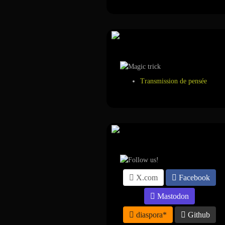
Tour de magie
Transmission de pensée
Suivez-nous sur ...
X.com
Facebook
Mastodon
diaspora*
Github