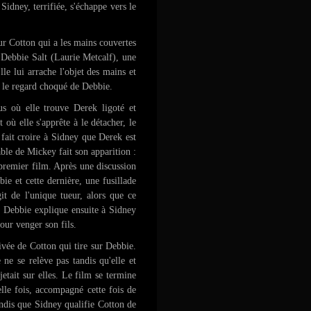
Sidney, terrifiée, s'échappe vers le
sur Cotton qui a les mains couvertes
d Debbie Salt (Laurie Metcalf), une
lle lui arrache l'objet des mains et
us le regard choqué de Debbie.
s où elle trouve Derek ligoté et
où elle s'apprête à le détacher, le
l fait croire à Sidney que Derek est
ble de Mickey fait son apparition :
premier film. Après une discussion
e et cette dernière, une fusillade
git de l'unique tueur, alors que ce
. Debbie explique ensuite à Sidney
pour venger son fils.
ivée de Cotton qui tire sur Debbie.
 ne se relève pas tandis qu'elle et
jetait sur elles. Le film se termine
lle fois, accompagné cette fois de
andis que Sidney qualifie Cotton de