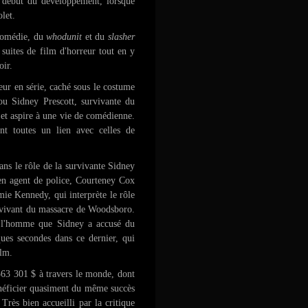
le début du développement, lorsque
let.
 comédie, du
whodunit
et du
slasher
 suites de film d'horreur tout en y
oir.
eur en série, caché sous le costume
ou Sidney Prescott, survivante du
 et aspire à une vie de comédienne.
nt toutes un lien avec celles de
ns le rôle de la survivante Sidney
ien agent de police, Courteney Cox
mie Kennedy, qui interprète le rôle
vivant du massacre de Woodsboro.
, l'homme que Sidney a accusé du
ues secondes dans ce dernier, qui
ilm.
63 301 $ à travers le monde, dont
bénéficier quasiment du même succès
Très bien accueilli par la critique