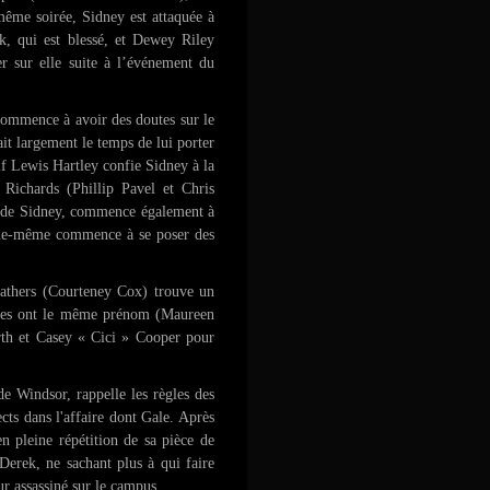
même soirée, Sidney est attaquée à
ek, qui est blessé, et Dewey Riley
er sur elle suite à l’événement du
 commence à avoir des doutes sur le
it largement le temps de lui porter
rif Lewis Hartley confie Sidney à la
 Richards (Phillip Pavel et Chris
 de Sidney, commence également à
 elle-même commence à se poser des
eathers (Courteney Cox) trouve un
 elles ont le même prénom (Maureen
th et Casey « Cici » Cooper pour
e Windsor, rappelle les règles des
ects dans l'affaire dont Gale. Après
n pleine répétition de sa pièce de
 Derek, ne sachant plus à qui faire
ur assassiné sur le campus.