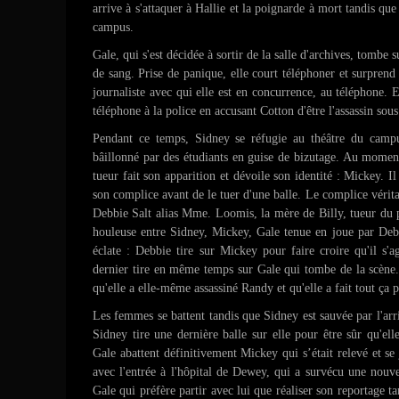
arrive à s'attaquer à Hallie et la poignarde à mort tandis que 
campus.
Gale, qui s'est décidée à sortir de la salle d'archives, tombe 
de sang. Prise de panique, elle court téléphoner et surpren
journaliste avec qui elle est en concurrence, au téléphone. E
téléphone à la police en accusant Cotton d'être l'assassin so
Pendant ce temps, Sidney se réfugie au théâtre du campu
bâillonné par des étudiants en guise de bizutage. Au moment 
tueur fait son apparition et dévoile son identité : Mickey. I
son complice avant de le tuer d'une balle. Le complice vérita
Debbie Salt alias Mme. Loomis, la mère de Billy, tueur du 
houleuse entre Sidney, Mickey, Gale tenue en joue par Debbi
éclate : Debbie tire sur Mickey pour faire croire qu'il s'a
dernier tire en même temps sur Gale qui tombe de la scène
qu'elle a elle-même assassiné Randy et qu'elle a fait tout ça 
Les femmes se battent tandis que Sidney est sauvée par l'arr
Sidney tire une dernière balle sur elle pour être sûr qu'elle
Gale abattent définitivement Mickey qui s’était relevé et se 
avec l'entrée à l'hôpital de Dewey, qui a survécu une nouve
Gale qui préfère partir avec lui que réaliser son reportage t