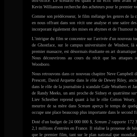
box-office. Le scénario est quant à lui écrit bien avant 
Kevin Williamson recherche des acheteurs pour le premier vo
Comme son prédécesseur, le film mélange les genres de la
en nous offrant dans son récit une analyse et une satire des
incorporant également des mises en abymes et de l'humour n
L'intrigue du film se concentre sur l'arrivée d'un nouveau tu
de Ghostface, sur le campus universitaire de Windsor, là 
premier massacre, est désormais étudiante en art dramatique
Nous découvrirons au cours du récit que les attaques o
Woosboro.
Nous retrouvons dans ce nouveau chapitre Neve Campbell da
Prescott, David Arquette dans le rôle de Dewey Riley, anc
dans le rôle de la journaliste à scandale Gale Weathers et Ja
de Randy Meeks, un ami proche de Sidney et quatrième sur
Liev Schreiber reprend quant à lui le rôle Cotton Weary
meurtre de sa mère dans
Scream
aperçu le temps de quelq
occupe une place beaucoup plus importante dans le second f
Doté d'un budget de 24 000 000 $,
Scream 2
rapporte 172 3
2,1 millions d'entrées en France. Il réalise la prouesse de 
que le premier film, tant sur le plan national que mondial. 