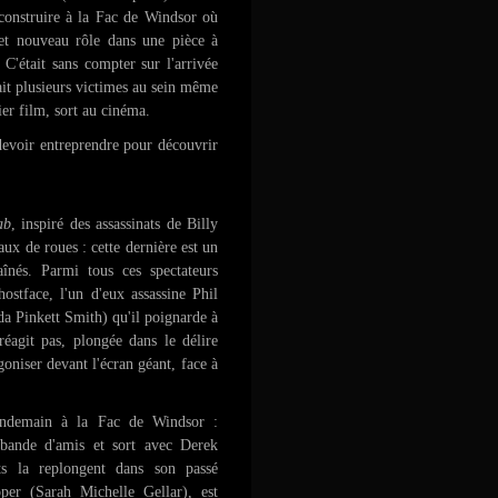
econstruire à la Fac de Windsor où
 et nouveau rôle dans une pièce à
 C'était sans compter sur l'arrivée
it plusieurs victimes au sein même
er film, sort au cinéma.
devoir entreprendre pour découvrir
ab
, inspiré des assassinats de Billy
ux de roues : cette dernière est un
aînés. Parmi tous ces spectateurs
ostface, l'un d'eux assassine Phil
a Pinkett Smith) qu'il poignarde à
éagit pas, plongée dans le délire
goniser devant l'écran géant, face à
endemain à la Fac de Windsor :
e bande d'amis et sort avec Derek
ts la replongent dans son passé
per (Sarah Michelle Gellar), est