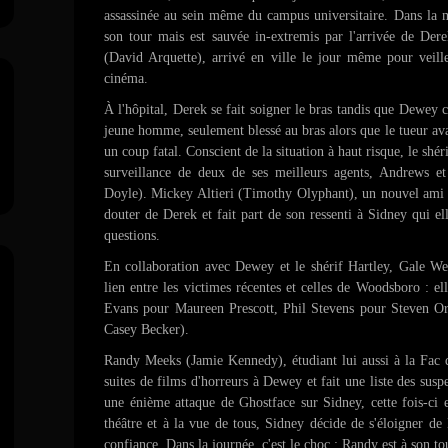
assassinée au sein même du campus universitaire. Dans la 
son tour mais est sauvée in-extremis par l'arrivée de Der
(David Arquette), arrivé en ville le jour même pour veill
cinéma.
À l'hôpital, Derek se fait soigner le bras tandis que Dewey
jeune homme, seulement blessé au bras alors que le tueur ava
un coup fatal. Conscient de la situation à haut risque, le shé
surveillance de deux de ses meilleurs agents, Andrews et
Doyle). Mickey Altieri (Timothy Olyphant), un nouvel ami
douter de Derek et fait part de son ressenti à Sidney qui
questions.
En collaboration avec Dewey et le shérif Hartley, Gale W
lien entre les victimes récentes et celles de Woodsboro :
Evans pour Maureen Prescott, Phil Stevens pour Steven Or
Casey Becker).
Randy Meeks (Jamie Kennedy), étudiant lui aussi à la Fac d
suites de films d'horreurs à Dewey et fait une liste des susp
une énième attaque de Ghostface sur Sidney, cette fois-ci e
théâtre et à la vue de tous, Sidney décide de s'éloigner de
confiance. Dans la journée, c'est le choc : Randy est à son to