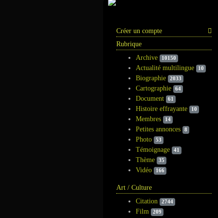
Information
Créer un compte
Rubrique
Archive
10150
Actualité multilingue
10
Biographie
2033
Cartographie
64
Document
61
Histoire effrayante
10
Membres
14
Petites annonces
8
Photo
53
Témoignage
41
Thème
35
Vidéo
166
Art / Culture
Citation
2744
Film
209