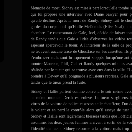
Menacée de mort, Sidney est mise à part lorsqu'elle tombe 
qui lui propose une interview avec Diane Sawyer pour par
qu'elle décline. Après la mort de Randy, Sidney fait le choi
gardes du corps ainsi qu'Hallie McDaniels (Elise Neal), une
chambre. Le cameraman de Gale, Joel, décide de laisser tomb
de Randy tandis que Gale a l'idée d'observer les vidéos tou
espérant apercevoir le tueur. À l'intérieur de la salle de 
ne trouvent aucune trace de Ghostface sur les cassettes. Ils
s'embrasser mais sont brusquement stoppés lorsqu'une autr
montre Maureen, Phil, Cici et Randy quelques minutes avan
réalisée par le tueur qui se trouve avec eux dans la salle. Il 
prendre à Dewey qu'il poignarde à plusieurs reprises. Gale ar
tandis que le tueur prend la fuite.
Sidney et Hallie partent comme convenu le soir même avec 
au même moment Derek est enlevé. Le tueur surgit ensuite
vitres de la voiture de police et assassine le chauffeur, l'un 
le volant et en perd le contrôle alors qu'il essaye de tuer l
Sidney et Hallie sont légèrement blessées tandis que l'officier
assommé, les deux jeunes femmes arrivent à sortir de la voi
l'identité du tueur, Sidney retourne à la voiture mais trop t