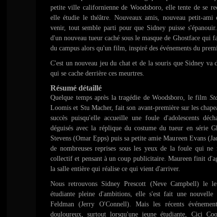
petite ville californienne de Woodsboro, elle tente de se r
elle étudie le théâtre. Nouveaux amis, nouveau petit-ami
venir, tout semble parti pour que Sidney puisse s'épanouir.
d'un nouveau tueur caché sous le masque de Ghostface qui fa
du campus alors qu'un film, inspiré des événements du premi
C'est un nouveau jeu du chat et de la souris que Sidney va 
qui se cache derrière ces meurtres.
Résumé détaillé
Quelque temps après la tragédie de Woodsboro, le film
St
Loomis et Stu Macher, fait son avant-première sur les chapea
succès puisqu'elle accueille une foule d'adolescents déch
déguisés avec la réplique du costume du tueur en série Gh
Stevens (Omar Epps) puis sa petite amie Maureen Evans (Jad
de nombreuses reprises sous les yeux de la foule qui ne r
collectif et pensant à un coup publicitaire. Maureen finit d'a
la salle entière qui réalise ce qui vient d'arriver.
Nous retrouvons Sidney Prescott (Neve Campbell) le l
étudiante pleine d'ambitions, elle s'est fait une nouvell
Feldman (Jerry O'Connell). Mais les récents événemen
douloureux, surtout lorsqu'une jeune étudiante, Cici Coo