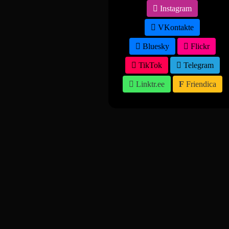
Instagram
VKontakte
Bluesky
Flickr
TikTok
Telegram
Linktr.ee
Friendica