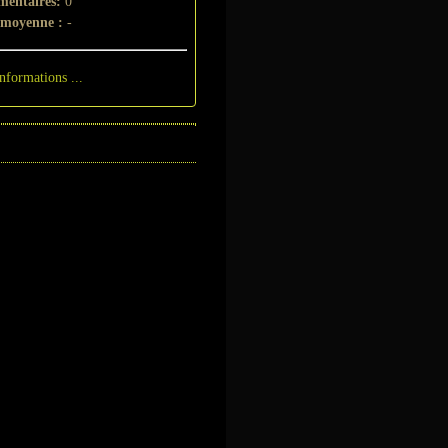
entaires:
0
 moyenne :
-
informations ...