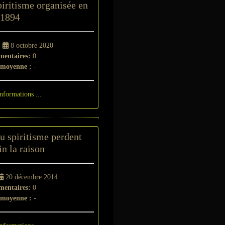
iritisme organisée en
1894
-
8 octobre 2020
entaires:
0
 moyenne :
-
informations ...
u spiritisme perdent
n la raison
20 décembre 2014
entaires:
0
 moyenne :
-