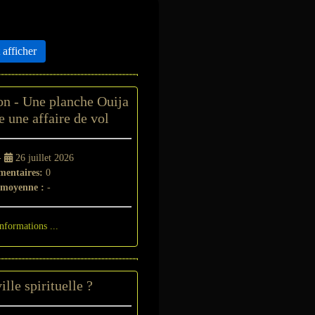
sme
afficher
on - Une planche Ouija
e une affaire de vol
-
26 juillet 2026
entaires:
0
 moyenne :
-
informations ...
ille spirituelle ?