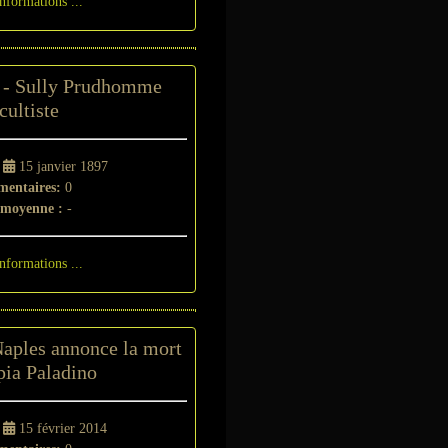
informations ...
r - Sully Prudhomme
cultiste
-
15 janvier 1897
entaires:
0
 moyenne :
-
informations ...
aples annonce la mort
pia Paladino
-
15 février 2014