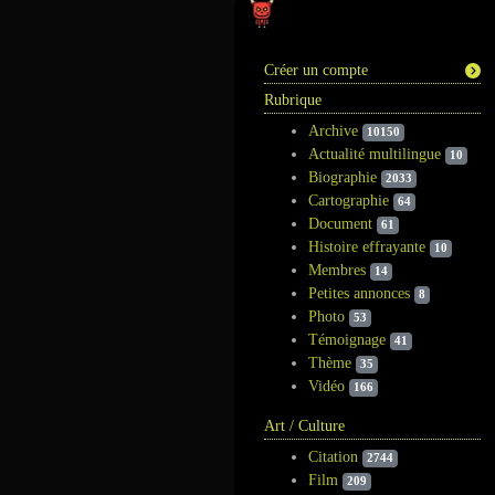
Information
Créer un compte
Rubrique
Archive
10150
Actualité multilingue
10
Biographie
2033
Cartographie
64
Document
61
Histoire effrayante
10
Membres
14
Petites annonces
8
Photo
53
Témoignage
41
Thème
35
Vidéo
166
Art / Culture
Citation
2744
Film
209