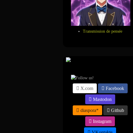
Transmission de pensée
Suivez-nous sur ...
X.com
Facebook
Mastodon
diaspora*
Github
Instagram
VKontakte