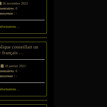
26 novembre 2023
entaires:
0
 moyenne :
-
informations ...
lique conseillait un
r français …
-
18 janvier 2021
entaires:
0
 moyenne :
-
informations ...