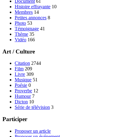
Document
61
Histoire effrayante
10
Membres
14
Petites annonces
8
Photo
53
Témoignage
41
Thème
35
Vidéo
166
Art / Culture
Citation
2744
Film
209
Livre
309
Musique
51
Poésie
0
Proverbe
12
Humour
7
Dicton
10
Série de télévision
3
Participer
Proposer un article
Proposer un événement