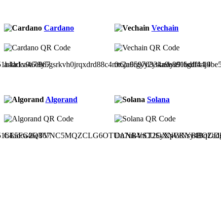
Cardano
Vechain
51b4adca46e867
addr1v9a78y5gsrkvh0jrqxdrd88c4mt6jn6rgyy2ytkndya9l6gdl44j4
0x2a95970334a9e891bdfffc19be
Algorand
Solana
51b4adca46e867
CE5FG2QTVNC5MQZCLG6OTUANBVST2GXNCKYBBOUDH
Du7uk4nCUSyXpWNsy4BqZad