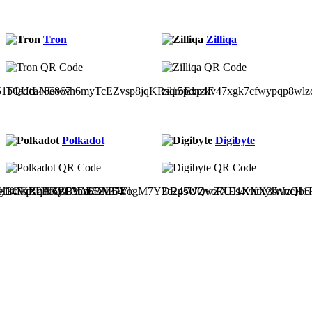
Tron
Zilliqa
51b4adca46e867
TQUtLNGwxh6myTcEZvsp8jqKRsqroExp4F
zil15pdnzkv47xgk7cfwypqp8wlz
Polkadot
Digibyte
3OKR2HRBF3DE5ZL64
g1fcVdsUN6y1Abz6DMDVk
14PqXqdcQ93YAL3A37ZogM7Y3c2p5UQvcRUJ1XXX3sruzQb6
DR4sWZwZXEs4vhtnyJWucH1Ru