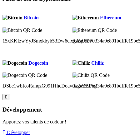
Bitcoin
Ethereum
15xKKfzwYyJSmxkbyb53Dw6eixg3opJfZw
0x2a95970334a9e891bdfffc19be
Dogecoin
Chiliz
DSbe1wbKoRahqzG991HhcDoavtKgvZBFog
0x2a95970334a9e891bdfffc19be
Développement
Apportez vos talents de codeur !
Développer