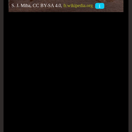
S. J. Miba, CC BY-SA 4.0,
fr.wikipedia.org