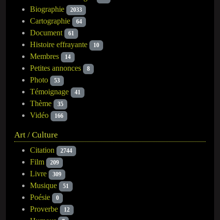
Biographie
2033
Cartographie
64
Document
61
Histoire effrayante
10
Membres
14
Petites annonces
8
Photo
53
Témoignage
41
Thème
35
Vidéo
166
Art / Culture
Citation
2744
Film
209
Livre
309
Musique
51
Poésie
0
Proverbe
12