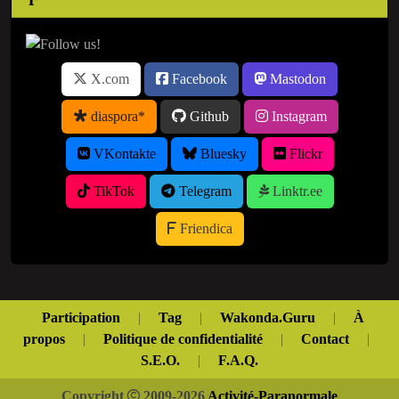
X.com
Facebook
Mastodon
diaspora*
Github
Instagram
VKontakte
Bluesky
Flickr
TikTok
Telegram
Linktr.ee
Friendica
Participation
|
Tag
|
Wakonda.Guru
|
À
propos
|
Politique de confidentialité
|
Contact
|
S.E.O.
|
F.A.Q.
Copyright
2009-2026
Activité-Paranormale