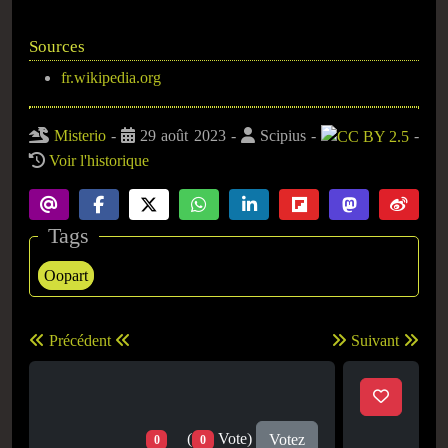
Sources
fr.wikipedia.org
Misterio
-
29 août 2023
-
Scipius
-
-
Voir l'historique
Tags
Oopart
Précédent
Suivant
(
Vote)
Votez
0
0