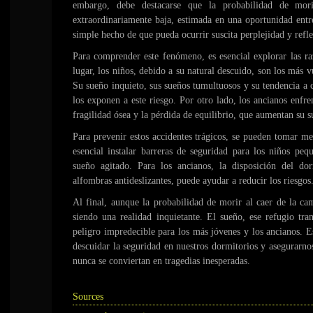
embargo, debe destacarse que la probabilidad de mor
extraordinariamente baja, estimada en una oportunidad entre
simple hecho de que pueda ocurrir suscita perplejidad y refl
Para comprender este fenómeno, es esencial explorar las r
lugar, los niños, debido a su natural descuido, son los más v
Su sueño inquieto, sus sueños tumultuosos y su tendencia a 
los exponen a este riesgo. Por otro lado, los ancianos enfre
fragilidad ósea y la pérdida de equilibrio, que aumentan su su
Para prevenir estos accidentes trágicos, se pueden tomar me
esencial instalar barreras de seguridad para los niños peq
sueño agitado. Para los ancianos, la disposición del d
alfombras antideslizantes, puede ayudar a reducir los riesgos
Al final, aunque la probabilidad de morir al caer de la c
siendo una realidad inquietante. El sueño, ese refugio tr
peligro impredecible para los más jóvenes y los ancianos. E
descuidar la seguridad en nuestros dormitorios y asegurarno
nunca se conviertan en tragedias inesperadas.
Sources