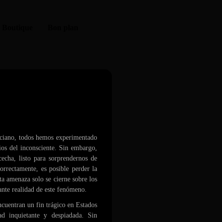
Boutique
Bon plan
caerse de la cama
anciano, todos hemos experimentado
ios del inconsciente. Sin embargo,
cecha, listo para sorprendernos de
orrectamente, es posible perder la
a amenaza solo se cierne sobre los
ante realidad de este fenómeno.
ncuentran un fin trágico en Estados
d inquietante y despiadada. Sin