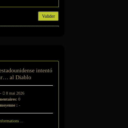
Valider
t
estadounidense intentó
r… al Diablo
 -
8 mai 2026
entaires:
0
 moyenne :
-
nformations ...