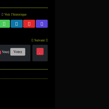
-
Voir l'historique
Suivant
Votez
Vote)