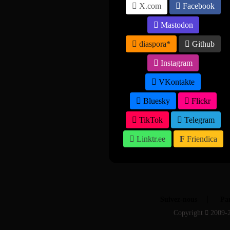
X.com
Facebook
Mastodon
diaspora*
Github
Instagram
VKontakte
Bluesky
Flickr
TikTok
Telegram
Linktr.ee
Friendica
Suivez-nous
Par
Copyright
2009-