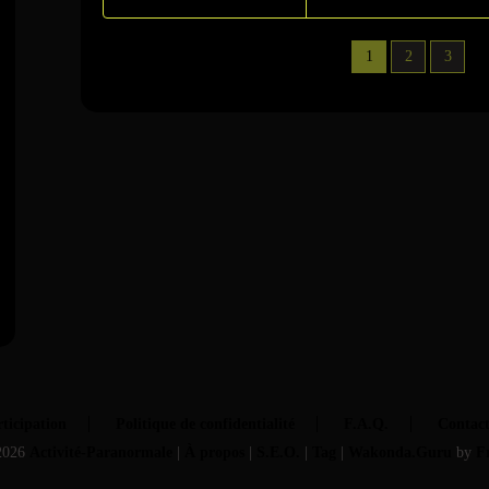
1
2
3
ticipation
Politique de confidentialité
F.A.Q.
Contac
2026
Activité-Paranormale
|
À propos
|
S.E.O.
|
Tag
|
Wakonda.Guru
by
F