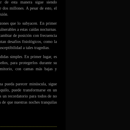
ir de esta manera sigue siendo
 dos millones. A pesar de esto, el
exión.
azones que lo subyacen. En primer
ulnerables a estas caídas nocturnas.
cambiar de posición con frecuencia
ntan desafíos fisiológicos, como la
sceptibilidad a tales tragedias.
didas simples. En primer lugar, es
ueños, para protegerlos durante su
ormitorio, con camas más bajas y
.
ama pueda parecer minúscula, sigue
anquilo, puede transformarse en un
s un recordatorio para todos de no
s de que nuestras noches tranquilas