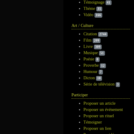
Témoignage
41
Thème
35
Vidéo
166
Art / Culture
Citation
2744
Film
209
Livre
309
Musique
51
Poésie
0
Proverbe
12
Humour
7
Dicton
10
Série de télévision
3
Participer
Proposer un article
Proposer un événement
Proposer un rituel
Témoigner
Proposer un lien