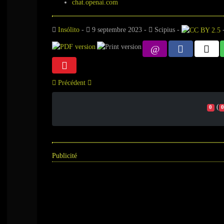
chat.openai.com
Insólito
-
9 septembre 2023
-
Scipius
-
Précédent
(
0
0
Publicité