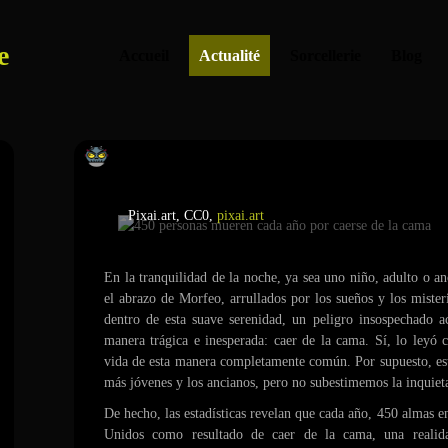
e
Accueil
Actualité
Sorcellerie
Blog
450 personas mueren cada año por 
Pixai.art, CC0,
pixai.art
En la tranquilidad de la noche, ya sea uno niño, adulto o 
el abrazo de Morfeo, arrullados por los sueños y los mister
dentro de esta suave serenidad, un peligro insospechado a
manera trágica e inesperada: caer de la cama. Sí, lo leyó c
vida de esta manera completamente común. Por supuesto, est
más jóvenes y los ancianos, pero no subestimemos la inquiet
De hecho, las estadísticas revelan que cada año, 450 almas e
Unidos como resultado de caer de la cama, una realida