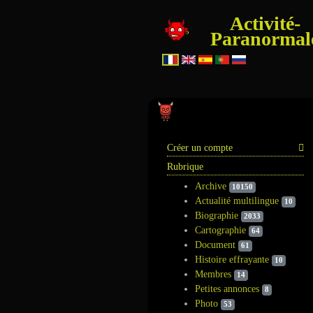
Activité-
Paranormal
Information
Créer un compte
Rubrique
Archive
10150
Actualité multilingue
10
Biographie
2033
Cartographie
64
Document
61
Histoire effrayante
10
Membres
14
Petites annonces
8
Photo
53