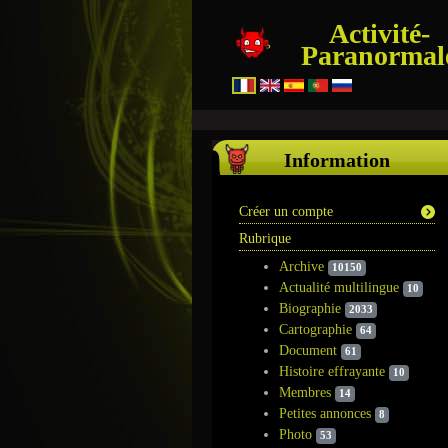
Activité-
Paranormal
Information
Créer un compte
Rubrique
Archive
10150
Actualité multilingue
10
Biographie
2033
Cartographie
64
Document
61
Histoire effrayante
10
Membres
14
Petites annonces
8
Photo
53