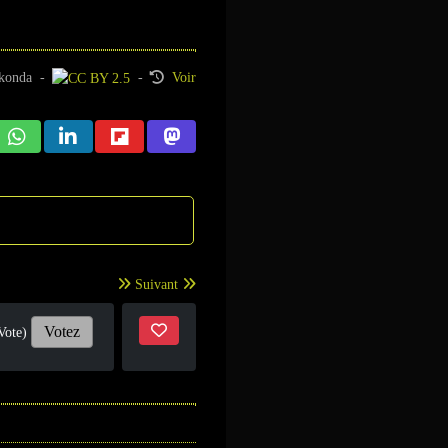
konda
-
-
Voir
Suivant
Votez
Vote)