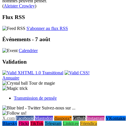
hommes peuvent penser.
(
Aleister Crowley
)
Flux RSS
S'abonner au flux RSS
Événements - 7 août
Calendrier
Validation
Annuaire
Tour de magie
Transmission de pensée
Suivez-nous sur ...
X.com
Facebook
Mastodon
diaspora*
Github
Instagram
VKontakte
Bluesky
Flickr
TikTok
Telegram
Linktr.ee
Friendica