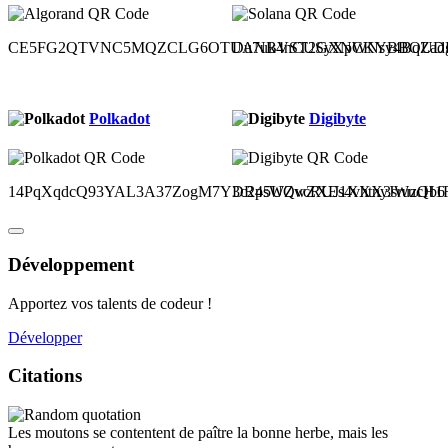
CE5FG2QTVNC5MQZCLG6OTUANBVST2GXNCKYBBOUDH
Du7uk4nCUSyXpWNsy4BqZad
Polkadot
Digibyte
14PqXqdcQ93YAL3A37ZogM7Y3c2p5UQvcRUJ1XXX3sruzQb6
DR4sWZwZXEs4vhtnyJWucH1Ru
Développement
Apportez vos talents de codeur !
Développer
Citations
Les moutons se contentent de paître la bonne herbe, mais les