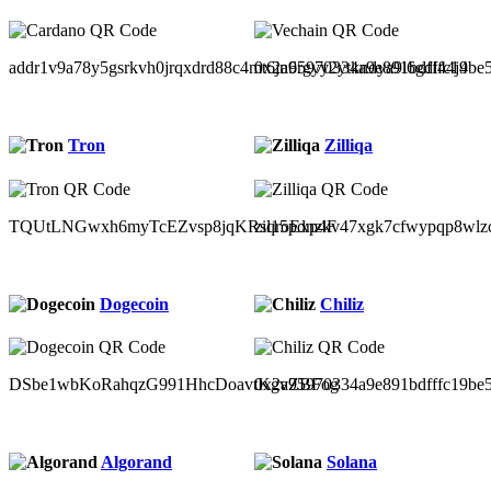
addr1v9a78y5gsrkvh0jrqxdrd88c4mt6jn6rgyy2ytkndya9l6gdl44j4
0x2a95970334a9e891bdfffc19be
Tron
Zilliqa
TQUtLNGwxh6myTcEZvsp8jqKRsqroExp4F
zil15pdnzkv47xgk7cfwypqp8wlz
Dogecoin
Chiliz
DSbe1wbKoRahqzG991HhcDoavtKgvZBFog
0x2a95970334a9e891bdfffc19be
Algorand
Solana