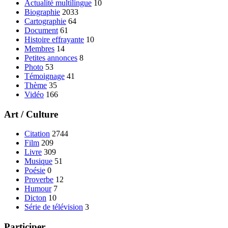
Actualité multilingue
10
Biographie
2033
Cartographie
64
Document
61
Histoire effrayante
10
Membres
14
Petites annonces
8
Photo
53
Témoignage
41
Thème
35
Vidéo
166
Art / Culture
Citation
2744
Film
209
Livre
309
Musique
51
Poésie
0
Proverbe
12
Humour
7
Dicton
10
Série de télévision
3
Participer