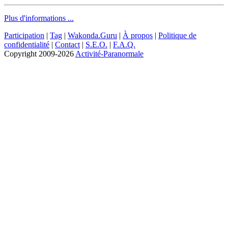
Plus d'informations ...
Participation
|
Tag
|
Wakonda.Guru
|
À propos
|
Politique de
confidentialité
|
Contact
|
S.E.O.
|
F.A.Q.
Copyright
2009-2026
Activité-Paranormale