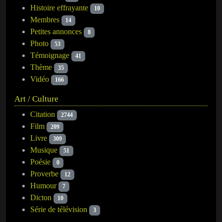
Histoire effrayante
10
Membres
14
Petites annonces
8
Photo
53
Témoignage
41
Thème
35
Vidéo
166
Art / Culture
Citation
2744
Film
209
Livre
309
Musique
51
Poésie
0
Proverbe
12
Humour
7
Dicton
10
Série de télévision
3