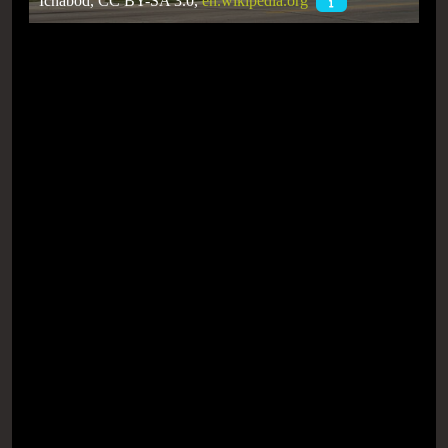
Ichabod, CC BY-SA 3.0,
en.wikipedia.org