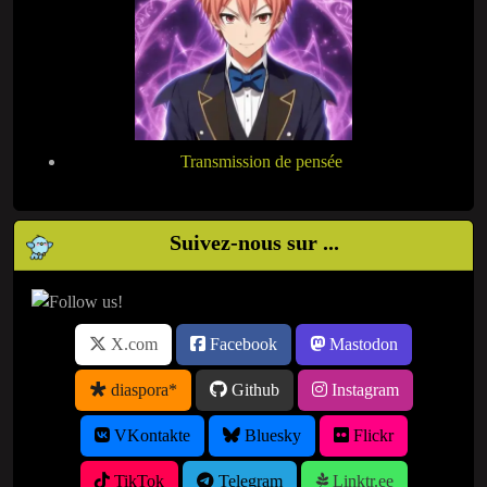
Transmission de pensée
Suivez-nous sur ...
X.com
Facebook
Mastodon
diaspora*
Github
Instagram
VKontakte
Bluesky
Flickr
TikTok
Telegram
Linktr.ee