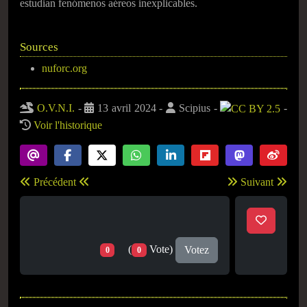
estudian fenómenos aéreos inexplicables.
Sources
nuforc.org
O.V.N.I.
-
13 avril 2024
-
Scipius
-
-
Voir l'historique
Précédent
Suivant
(
Vote)
Votez
0
0