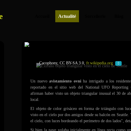
e
Accueil
Actualité
Sorcellerie
Blog
Extraño objeto triangular visto en 
Cacophony, CC BY-SA 3.0,
fr.wikipedia.org
Un nuevo
avistamiento ovni
ha intrigado a los residente
reportado en el sitio web del National UFO Reporting
afirman haber visto un objeto triangular inusual el 30 de a
local.
El objeto de color grisáceo en forma de triángulo con luc
visto en el cielo por dos amigos desde su balcón en Seattle. 
el cielo, con luces bordeando el perímetro de dos lados", deta
Si bien la nave volaba inicialmente en línea recta como u