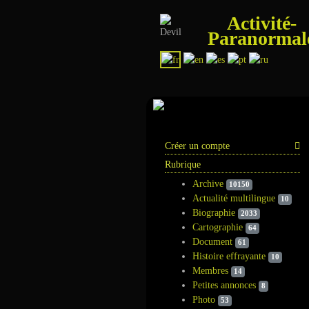
Activité-
Paranormal
Information
Créer un compte
Rubrique
Archive
10150
Actualité multilingue
10
Biographie
2033
Cartographie
64
Document
61
Histoire effrayante
10
Membres
14
Petites annonces
8
Photo
53