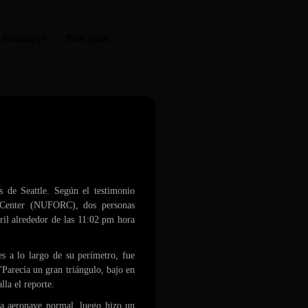
Boutique
Bon plan
el cielo de Seattle
s de Seattle. Según el testimonio
 Center (NUFORC), dos personas
bril alrededor de las 11:02 pm hora
es a lo largo de su perímetro, fue
"Parecía un gran triángulo, bajo en
lla el reporte.
na aeronave normal, luego hizo un