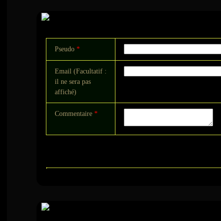
Commentaire
Pseudo
*
Email (Facultatif :
il ne sera pas
affiché)
Commentaire
*
Sur le même suje