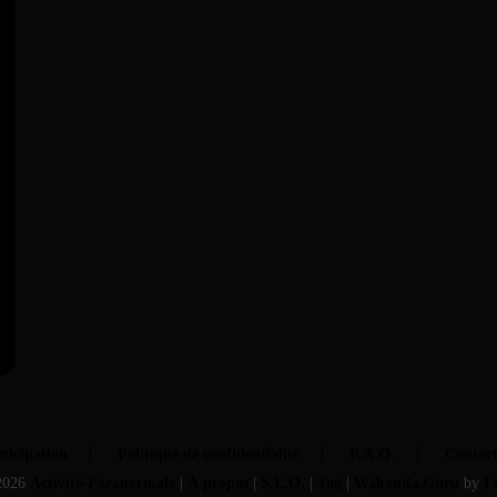
ticipation
Politique de confidentialité
F.A.Q.
Contac
2026
Activité-Paranormale
|
À propos
|
S.E.O.
|
Tag
|
Wakonda.Guru
by
F