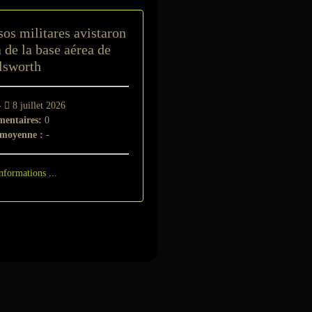
os militares avistaron
de la base aérea de
lsworth
-
8 juillet 2026
entaires:
0
 moyenne :
-
nformations ...