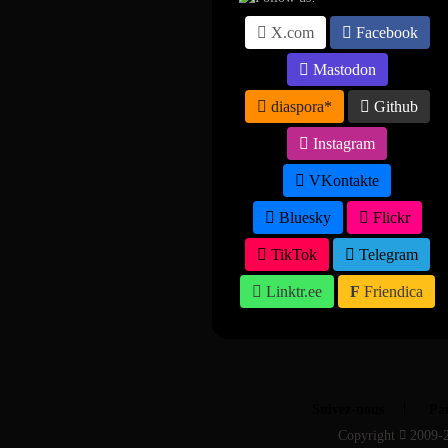
X.com
Facebook
Mastodon
diaspora*
Github
Instagram
VKontakte
Bluesky
Flickr
TikTok
Telegram
Linktr.ee
Friendica
Suivez-nous
Par
Copyright
2009-