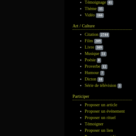
Témoignage
41
Thème
35
Vidéo
166
Art / Culture
Citation
2744
Film
209
Livre
309
Musique
51
Poésie
0
Proverbe
12
Humour
7
Dicton
10
Série de télévision
3
Participer
Proposer un article
Proposer un événement
Proposer un rituel
Témoigner
Proposer un lien