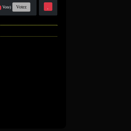
Votez
Vote)