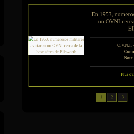
En 1953, numeros
un OVNI cerca 
El
O.V.N.I. 
Comm
Note
Plus d'i
1
2
3