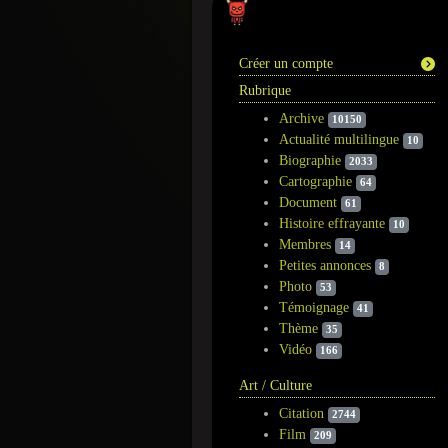
Information
Créer un compte
Rubrique
Archive
10150
Actualité multilingue
10
Biographie
2033
Cartographie
64
Document
61
Histoire effrayante
10
Membres
14
Petites annonces
8
Photo
53
Témoignage
41
Thème
35
Vidéo
166
Art / Culture
Citation
2744
Film
209