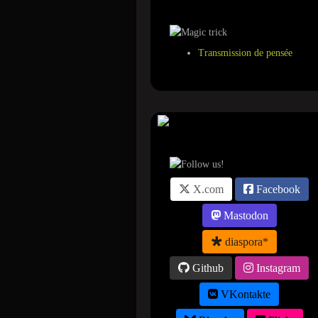
Transmission de pensée
Suivez-nous sur ...
X.com
Facebook
Mastodon
diaspora*
Github
Instagram
VKontakte