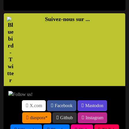
Suivez-nous sur ...
X.com
Facebook
Mastodon
diaspora*
Github
Instagram