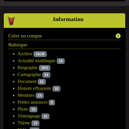
Information
Créer un compte
Rubrique
Archive
10150
Actualité multilingue
10
Biographie
2033
Cartographie
64
Document
61
Histoire effrayante
10
Membres
14
Petites annonces
8
Photo
53
Témoignage
41
Thème
35