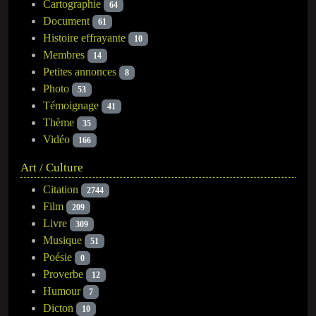
Cartographie
64
Document
61
Histoire effrayante
10
Membres
14
Petites annonces
8
Photo
53
Témoignage
41
Thème
35
Vidéo
166
Art / Culture
Citation
2744
Film
209
Livre
309
Musique
51
Poésie
0
Proverbe
12
Humour
7
Dicton
10