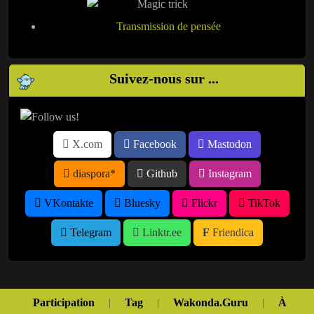
Transmission de pensée
Suivez-nous sur ...
X.com
Facebook
Mastodon
diaspora*
Github
Instagram
VKontakte
Bluesky
Flickr
TikTok
Telegram
Linktr.ee
Friendica
Participation
|
Tag
|
Wakonda.Guru
|
À