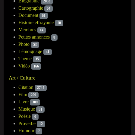
Biographie
2033
Cartographie
64
Document
61
Histoire effrayante
10
Membres
14
Petites annonces
8
Photo
53
Témoignage
41
Thème
35
Vidéo
166
Art / Culture
Citation
2744
Film
209
Livre
309
Musique
51
Poésie
0
Proverbe
12
Humour
7