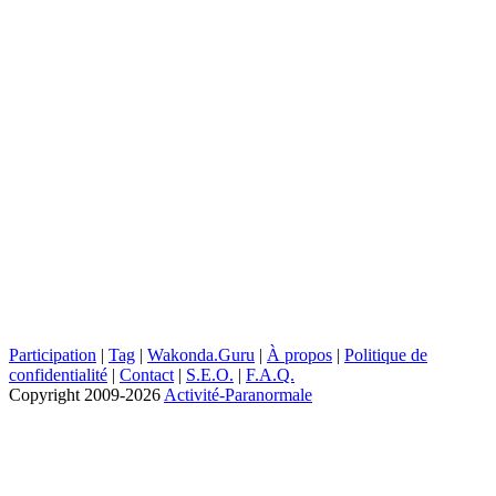
Participation
|
Tag
|
Wakonda.Guru
|
À propos
|
Politique de
confidentialité
|
Contact
|
S.E.O.
|
F.A.Q.
Copyright
2009-2026
Activité-Paranormale