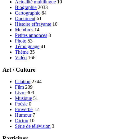
Actualité multilingue
10
Biographie
2033
Cartographie
64
Document
61
Histoire effrayante
10
Membres
14
Petites annonces
8
Photo
53
Témoignage
41
Thème
35
Vidéo
166
Art / Culture
Citation
2744
Film
209
Livre
309
Musique
51
Poésie
0
Proverbe
12
Humour
7
Dicton
10
Série de télévision
3
Participer