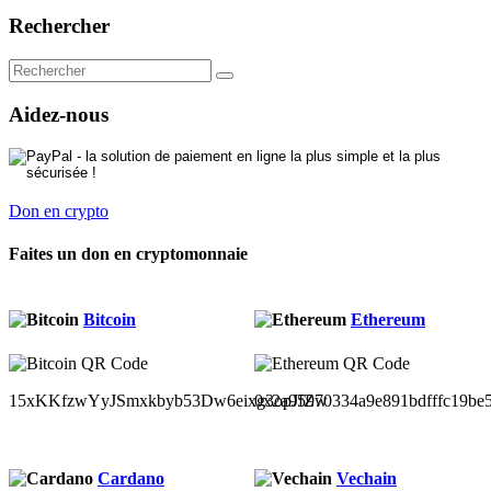
Rechercher
Aidez-nous
Don en crypto
Faites un don en cryptomonnaie
Bitcoin
Ethereum
15xKKfzwYyJSmxkbyb53Dw6eixg3opJfZw
0x2a95970334a9e891bdfffc19be
Cardano
Vechain