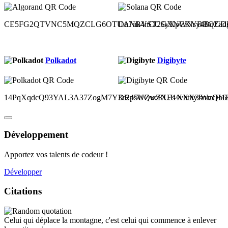
CE5FG2QTVNC5MQZCLG6OTUANBVST2GXNCKYBBOUDH
Du7uk4nCUSyXpWNsy4BqZad
Polkadot
Digibyte
14PqXqdcQ93YAL3A37ZogM7Y3c2p5UQvcRUJ1XXX3sruzQb6
DR4sWZwZXEs4vhtnyJWucH1Ru
Développement
Apportez vos talents de codeur !
Développer
Citations
Celui qui déplace la montagne, c'est celui qui commence à enlever