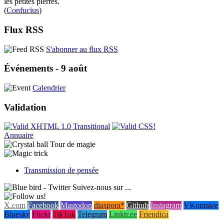
les petites pierres.
(
Confucius
)
Flux RSS
S'abonner au flux RSS
Événements - 9 août
Calendrier
Validation
Annuaire
Tour de magie
Transmission de pensée
Suivez-nous sur ...
X.com
Facebook
Mastodon
diaspora*
Github
Instagram
VKontakte
Bluesky
Flickr
TikTok
Telegram
Linktr.ee
Friendica