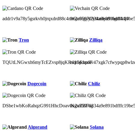
addr1v9a78y5gsrkvh0jrqxdrd88c4mt6jn6rgyy2ytkndya9l6gdl44j4
0x2a95970334a9e891bdfffc19be
Tron
Zilliqa
TQUtLNGwxh6myTcEZvsp8jqKRsqroExp4F
zil15pdnzkv47xgk7cfwypqp8wlz
Dogecoin
Chiliz
DSbe1wbKoRahqzG991HhcDoavtKgvZBFog
0x2a95970334a9e891bdfffc19be
Algorand
Solana