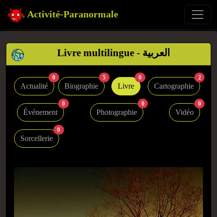
Activité-Paranormale
Livre multilingue - العربية
0
5
0
2
Actualité
Biographie
Livre
Cartographie
0
0
0
Événement
Photographie
Vidéo
0
Sorcellerie