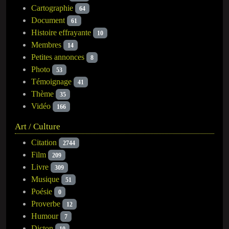
Cartographie
64
Document
61
Histoire effrayante
10
Membres
14
Petites annonces
8
Photo
53
Témoignage
41
Thème
35
Vidéo
166
Art / Culture
Citation
2744
Film
209
Livre
309
Musique
51
Poésie
0
Proverbe
12
Humour
7
Dicton
10