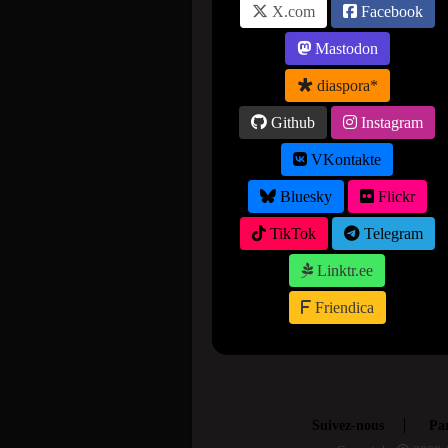
X.com
Facebook
Mastodon
diaspora*
Github
Instagram
VKontakte
Bluesky
Flickr
TikTok
Telegram
Linktr.ee
Friendica
Suivez-nous
Par