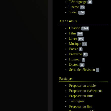
Témoignage
41
Thème
35
Vidéo
166
Art / Culture
Citation
2744
Film
209
Livre
309
Musique
51
Poésie
0
Proverbe
12
Humour
7
Dicton
10
Série de télévision
3
Participer
Proposer un article
Proposer un événement
Proposer un rituel
Témoigner
Proposer un lien