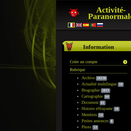
Activité-
Paranormal
Information
Créer un compte
Rubrique
Archive
10150
Actualité multilingue
10
Biographie
2033
Cartographie
64
Document
61
Histoire effrayante
10
Membres
14
Petites annonces
8
Photo
53