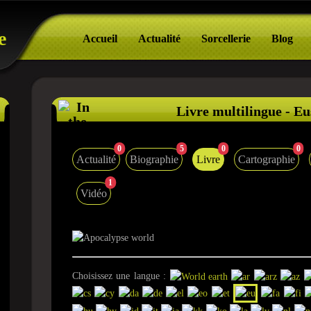
e
Accueil
Actualité
Sorcellerie
Blog
Livre multilingue - E
0
5
0
0
Actualité
Biographie
Livre
Cartographie
1
Vidéo
Choisissez une langue :