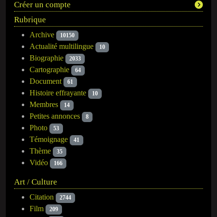
Créer un compte
Rubrique
Archive
10150
Actualité multilingue
10
Biographie
2033
Cartographie
64
Document
61
Histoire effrayante
10
Membres
14
Petites annonces
8
Photo
53
Témoignage
41
Thème
35
Vidéo
166
Art / Culture
Citation
2744
Film
209