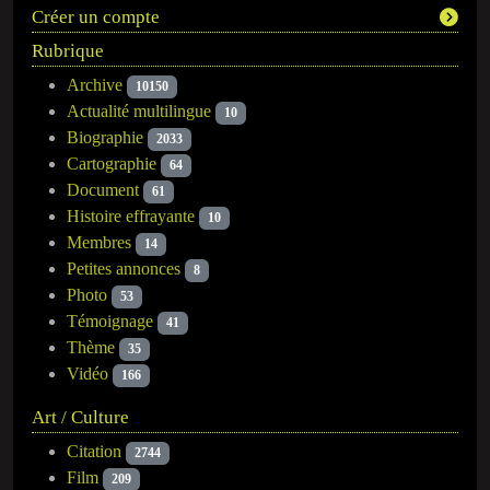
Créer un compte
Rubrique
Archive
10150
Actualité multilingue
10
Biographie
2033
Cartographie
64
Document
61
Histoire effrayante
10
Membres
14
Petites annonces
8
Photo
53
Témoignage
41
Thème
35
Vidéo
166
Art / Culture
Citation
2744
Film
209