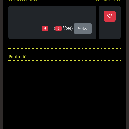
(
Vote)
Votez
0
0
Publicité