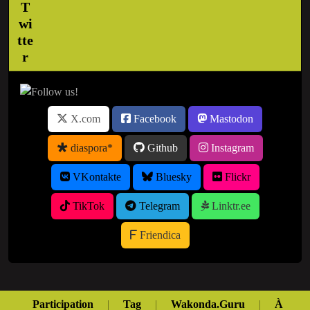
X.com
Facebook
Mastodon
diaspora*
Github
Instagram
VKontakte
Bluesky
Flickr
TikTok
Telegram
Linktr.ee
Friendica
Participation
|
Tag
|
Wakonda.Guru
|
À