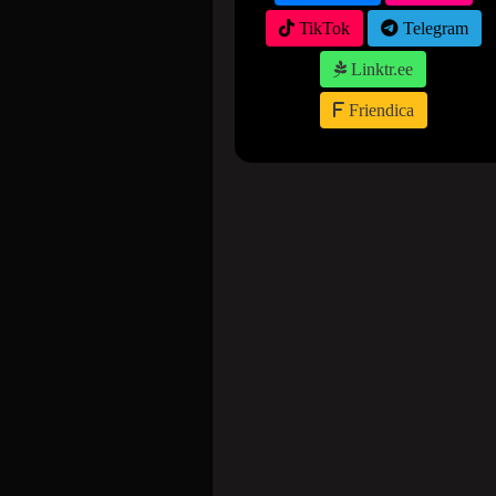
TikTok
Telegram
Linktr.ee
Friendica