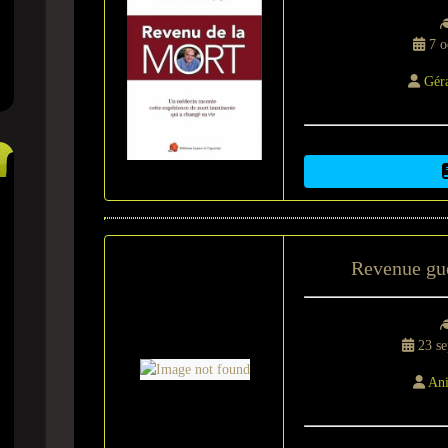
7 o
Gér
Revenue gué
23 se
Ani