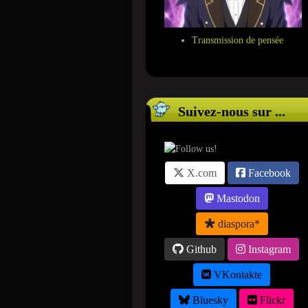
Transmission de pensée
Suivez-nous sur ...
X.com
Facebook
Mastodon
diaspora*
Github
Instagram
VKontakte
Bluesky
Flickr