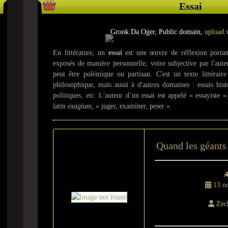
Essai
Grook Da Oger, Public domain,
upload.
En littérature, un
essai
est une œuvre de réflexion portant 
exposés de manière personnelle, voire subjective par l'auteu
peut être polémique ou partisan. C'est un texte littérair
philosophique, mais aussi à d'autres domaines : essais histor
politiques, etc. L'auteur d’un essai est appelé « essayiste 
latin
exagium
, « juger, examiner, peser ».
Quand les géants
13 n
Zec