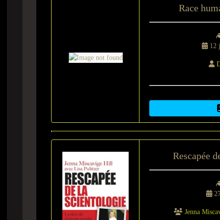
Race humai
12 j
D
Rescapée de
27
Jenna Miscav