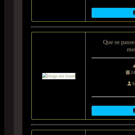
Que se passe-
mo
24
S