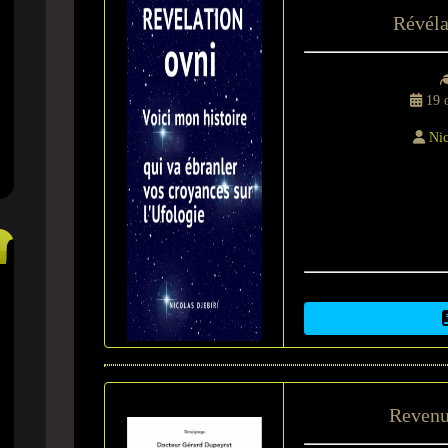
Révél
19 o
Nic
Revenu