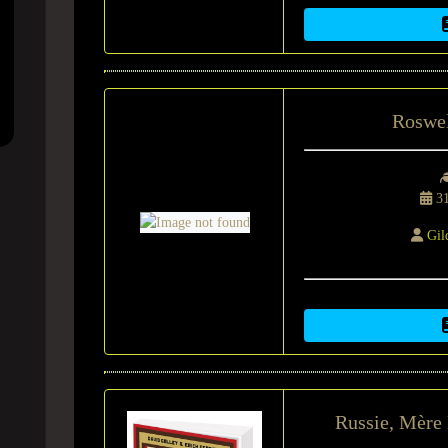
Roswell
31
Gil
Russie, Mère P