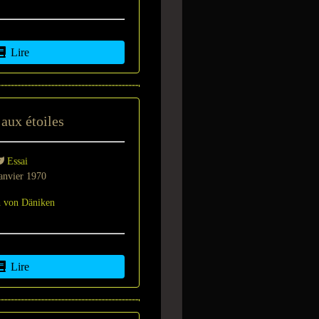
Lire
aux étoiles
Essai
anvier 1970
h von Däniken
Lire