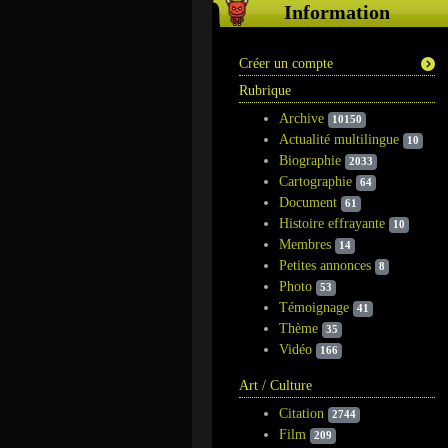
Information
Créer un compte
Rubrique
Archive
10150
Actualité multilingue
10
Biographie
2033
Cartographie
64
Document
61
Histoire effrayante
10
Membres
14
Petites annonces
8
Photo
53
Témoignage
41
Thème
35
Vidéo
166
Art / Culture
Citation
2744
Film
209