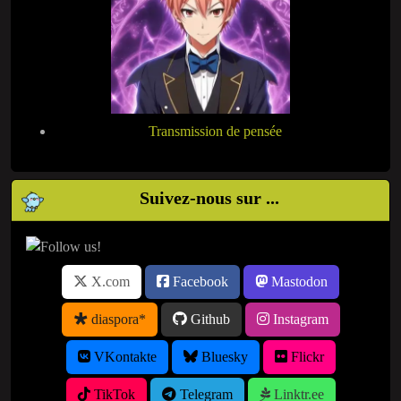
Transmission de pensée
Suivez-nous sur ...
X.com
Facebook
Mastodon
diaspora*
Github
Instagram
VKontakte
Bluesky
Flickr
TikTok
Telegram
Linktr.ee