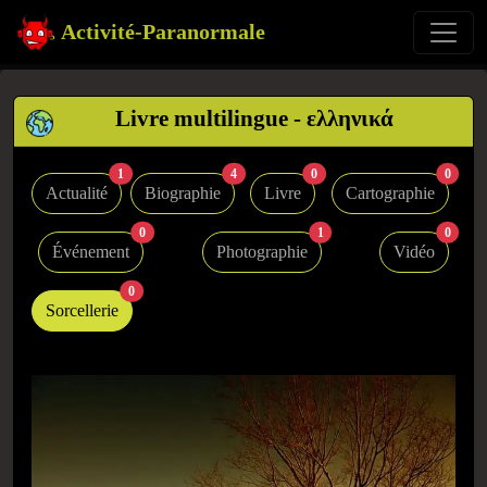
Activité-Paranormale
Livre multilingue - ελληνικά
1
4
0
0
Actualité
Biographie
Livre
Cartographie
0
1
0
Événement
Photographie
Vidéo
0
Sorcellerie