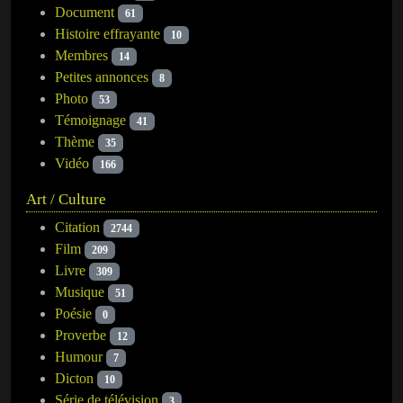
Document
61
Histoire effrayante
10
Membres
14
Petites annonces
8
Photo
53
Témoignage
41
Thème
35
Vidéo
166
Art / Culture
Citation
2744
Film
209
Livre
309
Musique
51
Poésie
0
Proverbe
12
Humour
7
Dicton
10
Série de télévision
3