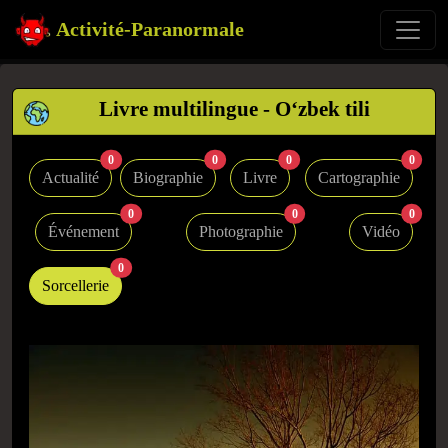
Activité-Paranormale
Livre multilingue - Oʻzbek tili
0
0
0
0
Actualité
Biographie
Livre
Cartographie
0
0
0
Événement
Photographie
Vidéo
0
Sorcellerie