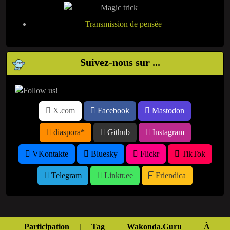
Transmission de pensée
Suivez-nous sur ...
X.com
Facebook
Mastodon
diaspora*
Github
Instagram
VKontakte
Bluesky
Flickr
TikTok
Telegram
Linktr.ee
Friendica
Participation
|
Tag
|
Wakonda.Guru
|
À