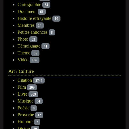
Cartographie
64
Document
61
Histoire effrayante
10
Membres
14
Petites annonces
8
Photo
53
Témoignage
41
Thème
35
Vidéo
166
Art / Culture
Citation
2744
Film
209
Livre
309
Musique
51
Poésie
0
Proverbe
12
Humour
7
Dicton
10