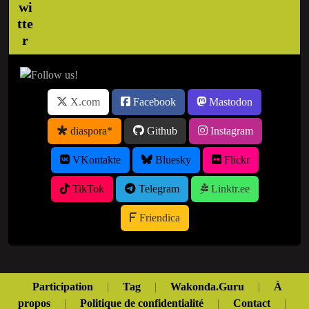
X.com
Facebook
Mastodon
diaspora*
Github
Instagram
VKontakte
Bluesky
Flickr
TikTok
Telegram
Linktr.ee
Friendica
Participation
|
Tag
|
Wakonda.Guru
|
À
propos
|
Politique de confidentialité
|
Contact
|