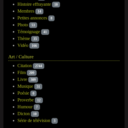
Histoire effrayante
10
Membres
14
Petites annonces
8
Photo
53
Témoignage
41
Thème
35
Vidéo
166
Art / Culture
Citation
2744
Film
209
Livre
309
Musique
51
Poésie
0
Proverbe
12
Humour
7
Dicton
10
Série de télévision
3