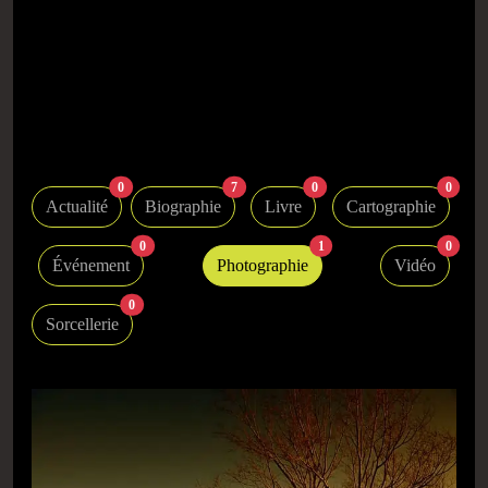
0
7
0
0
Actualité
Biographie
Livre
Cartographie
0
1
0
Événement
Photographie
Vidéo
0
Sorcellerie