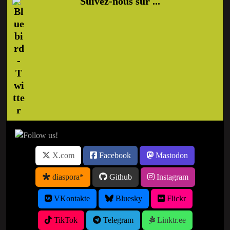
Suivez-nous sur ...
X.com
Facebook
Mastodon
diaspora*
Github
Instagram
VKontakte
Bluesky
Flickr
TikTok
Telegram
Linktr.ee