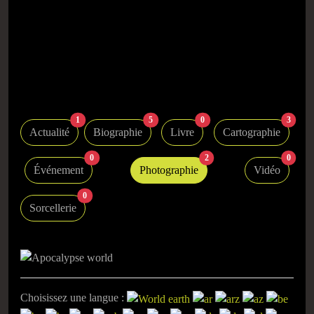
1
5
0
3
Actualité
Biographie
Livre
Cartographie
0
2
0
Événement
Photographie
Vidéo
0
Sorcellerie
Choisissez une langue :