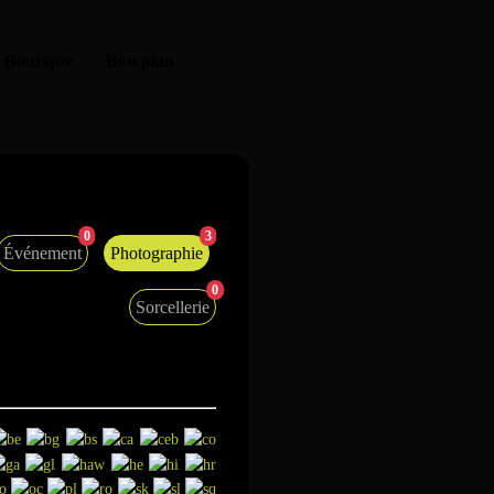
Boutique
Bon plan
ng Việt
0
3
Événement
Photographie
0
Sorcellerie