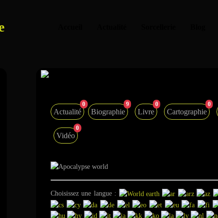
e
Accueil
Actualité
Sorcellerie
Blog
Photo multilingue - Tiế
0
9
0
0
Actualité
Biographie
Livre
Cartographie
0
Vidéo
Choisissez une langue :