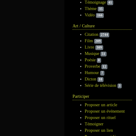
Témoignage
41
Thème
35
Vidéo
166
Art / Culture
Citation
2744
Film
209
Livre
309
Musique
51
Poésie
0
Proverbe
12
Humour
7
Dicton
10
Série de télévision
3
Participer
Proposer un article
Proposer un événement
Proposer un rituel
Témoigner
Proposer un lien