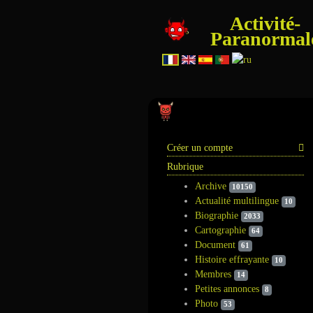
Activité-
Paranormal
Information
Créer un compte
Rubrique
Archive
10150
Actualité multilingue
10
Biographie
2033
Cartographie
64
Document
61
Histoire effrayante
10
Membres
14
Petites annonces
8
Photo
53