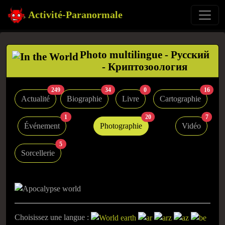
Activité-Paranormale
Photo multilingue - Русский
- Криптозоология
249
34
0
16
Actualité
Biographie
Livre
Cartographie
1
20
7
Événement
Photographie
Vidéo
5
Sorcellerie
Choisissez une langue :