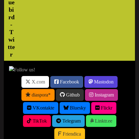
X.com
Facebook
Mastodon
diaspora*
Github
Instagram
VKontakte
Bluesky
Flickr
TikTok
Telegram
Linktr.ee
Friendica