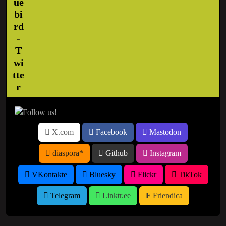
X.com
Facebook
Mastodon
diaspora*
Github
Instagram
VKontakte
Bluesky
Flickr
TikTok
Telegram
Linktr.ee
Friendica