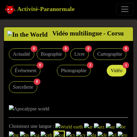
Activité-Paranormale
Vidéo multilingue - Corsu
0
0
0
0
Actualité
Biographie
Livre
Cartographie
0
2
1
Événement
Photographie
Vidéo
0
Sorcellerie
Choisissez une langue :